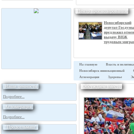
Центр прогнозирования
Новосибирский
депутат Госдум
предложил отме
выдачу ВНЖ
трудовым мигра
На главную
Власть и политика
Новосибирск инновационный
Агломерация
Здоровье
Э
Наши ценности
Обсуждаем вместе
Подробнее...
Агломерация
Подробнее...
"Продсельмаш"