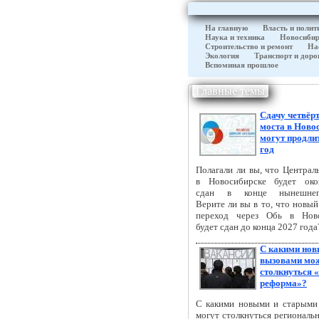
На главную
Власть и полит
Наука и техника
Новосибир
Строительство и ремонт
На
Экология
Транспорт и доро
Вспоминая прошлое
Главные темы
Сдачу четвёр
моста в Ново
могут продли
год
Полагали ли вы, что Централ
в Новосибирске будет око
сдан в конце нынешнег
Верите ли вы в то, что новы
переход через Обь в Ново
будет сдан до конца 2027 года
С какими но
вызовами мо
столкнуться 
реформа»?
С какими новыми и старыми
могут столкнуться региональ