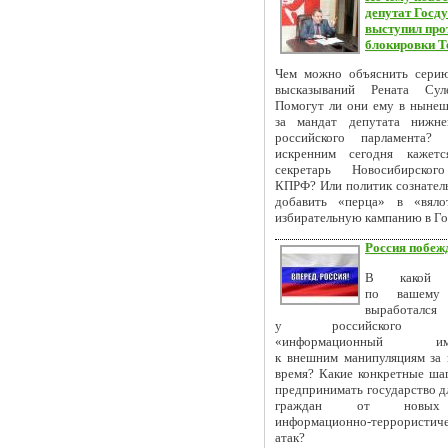
депутат Госд
выступил про
блокировки T
Чем можно объяснить сери
высказываний Рената Суле
Помогут ли они ему в нынеш
за мандат депутата нижне
российского парламента? 
искренним сегодня кажетс
секретарь Новосибирског
КПРФ? Или политик сознател
добавить «перца» в «вяло
избирательную кампанию в Г
Россия побеж
В какой с
по вашему 
выработался
у российского об
«информационный имм
к внешним манипуляциям за 
время? Какие конкретные ша
предпринимать государство д
граждан от новы
информационно-террористич
атак?