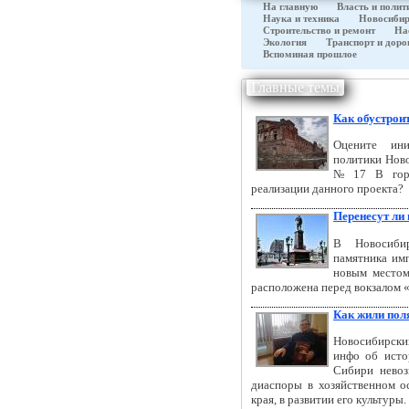
На главную
Власть и полит
Наука и техника
Новосибир
Строительство и ремонт
На
Экология
Транспорт и доро
Вспоминая прошлое
Главные темы
Как обустрои
Оцените ини
политики Нов
№ 17 В горо
реализации данного проекта?
Перенесут ли
В Новосибир
памятника имп
новым местом
расположена перед вокзалом 
Как жили пол
Новосибирский
инфо об исто
Сибири невоз
диаспоры в хозяйственном о
края, в развитии его культуры.