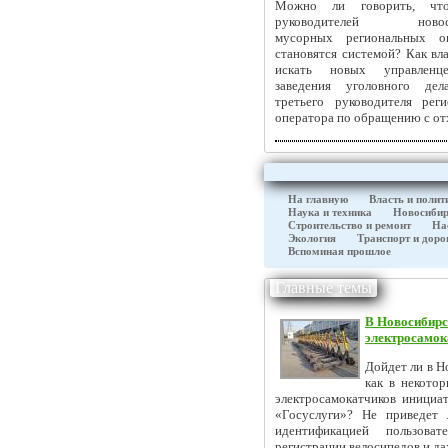
Можно ли говорить, чт
руководителей новоси
мусорных региональных оп
становятся системой? Как вл
искать новых управленц
заведения уголовного дел
третьего руководителя реги
оператора по обращению с о
На главную
Власть и полит
Наука и техника
Новосибир
Строительство и ремонт
На
Экология
Транспорт и доро
Вспоминая прошлое
Главные темы
В Новосибирс
электросамо
Дойдет ли в Н
как в некото
электросамокатчиков инициа
«Госуслуги»? Не приведет
идентификацией пользова
регистрации велосипедов и да