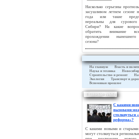
Насколько серьезны прогноз
засушливом летнем сезоне 
года или такие предпо
нереальны для сурового
Сибири? На какие вопро
обратить внимание в
прохождении нынешнего
сезона?
На главную
Власть и полит
Наука и техника
Новосибир
Строительство и ремонт
На
Экология
Транспорт и доро
Вспоминая прошлое
Главные темы
С какими но
вызовами мо
столкнуться 
реформа»?
С какими новыми и старыми
могут столкнуться региональ
при реализации нового