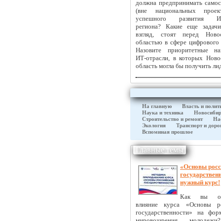
должна предпринимать самос
(вне национальных проек
успешного развития ИТ
региона? Какие еще задач
взгляд, стоят перед Ново
областью в сфере цифрового 
Назовите приоритетные на
ИТ-отрасли, в которых Ново
область могла бы получить ли
На главную
Власть и полит
Наука и техника
Новосибир
Строительство и ремонт
На
Экология
Транспорт и доро
Вспоминая прошлое
Главные темы
«Основы росс
государствен
нужный курс!
Как вы оце
влияние курса «Основы ро
государственности» на фор
мировоззрения молодеж