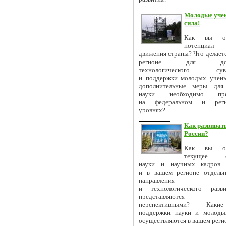
Молодые учен
сила!
Как вы оце
потенциал 
движения страны? Что делает
регионе для дост
технологического суве
и поддержки молодых учен
дополнительные меры для 
науки необходимо пред
на федеральном и реги
уровнях?
Как развивать
России?
Как вы оце
текущее со
науки и научных кадров 
и в вашем регионе отдель
направления нау
и технологического разв
представляются на
перспективными? Как
поддержки науки и молоды
осуществляются в вашем реги