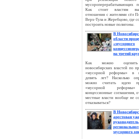
мусороперерабатывающих п
Как стоит властям выс
отношения с жителями сёл Пл
Верх-Тула и Жеребцово, где 
построить новые полигоны.
В Новосибир
области проц
«мусорного
концессионер
на третий кру
Как можно оценит
новосибирских властей по п
«мусорной реформы» в п
девять лет? Насколько оп
можно считать идею пр
«мусорной реформы»
концессионные соглашения, о
местные власти вообще не с
отказываться?
В Новосибирс
арестован уже
руководитель
региональног
мусорного оп