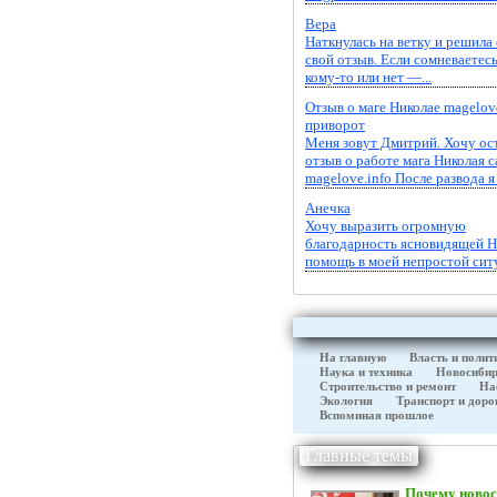
Вера
Наткнулась на ветку и решила
свой отзыв. Если сомневаетесь
кому-то или нет —...
Отзыв о маге Николае magelov
приворот
Меня зовут Дмитрий. Хочу ос
отзыв о работе мага Николая с
magelove.info После развода я 
Анечка
Хочу выразить огромную
благодарность ясновидящей На
помощь в моей непростой ситу
На главную
Власть и полит
Наука и техника
Новосибир
Строительство и ремонт
На
Экология
Транспорт и доро
Вспоминая прошлое
Главные темы
Почему новос