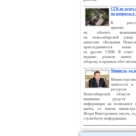
СГК не хочет 
на вопросы о 
К рассле
причин т
на объекте компан
на новосибирской улице 
начатому «Большим Новоси
присоединяются наши 
из других СМИ. В ответ к
видимо, решила занять 
оборону и приняла обет молча
Министр, да н
Министерств
занятости и
ресурсов
Новосибирской области 
внимание средств м
информации на возможное 
якобы от имени министр
Игоря Викторовича писем, с
служебную информацию.
С