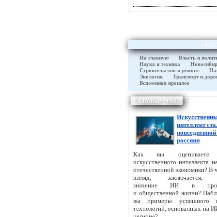
Нов
На главную
Власть и полит
Наука и техника
Новосибир
Строительство и ремонт
На
Экология
Транспорт и доро
Вспоминая прошлое
Главные темы
Искусственн
интеллект ста
повседневной
россиян
Как вы оцениваете 
искусственного интеллекта н
отечественной экономики? В 
взгляд, заключается, 
значение ИИ в произ
и общественной жизни? Набл
вы примеры успешного в
технологий, основанных на И
регионе?