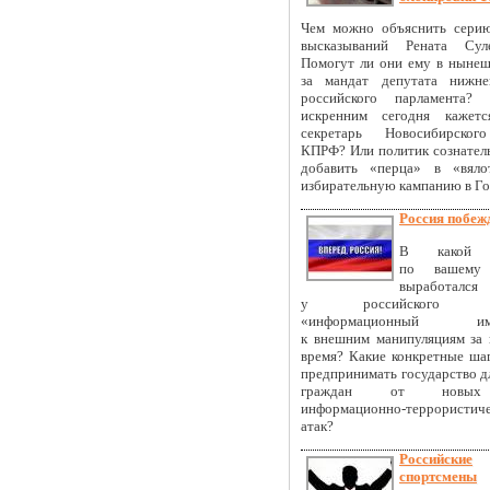
Чем можно объяснить сери
высказываний Рената Суле
Помогут ли они ему в нынеш
за мандат депутата нижне
российского парламента? 
искренним сегодня кажетс
секретарь Новосибирског
КПРФ? Или политик сознател
добавить «перца» в «вяло
избирательную кампанию в Г
Россия побеж
В какой с
по вашему 
выработался
у российского об
«информационный имм
к внешним манипуляциям за 
время? Какие конкретные ша
предпринимать государство д
граждан от новы
информационно-террористич
атак?
Российские
спортсмены