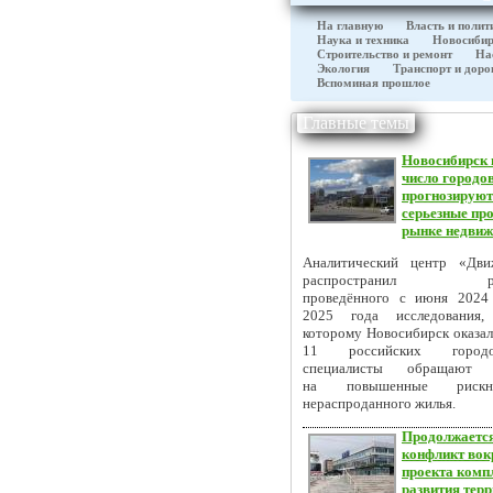
На главную
Власть и полит
Наука и техника
Новосибир
Строительство и ремонт
На
Экология
Транспорт и доро
Вспоминая прошлое
Главные темы
Новосибирск 
число городов
прогнозируют
серьезные пр
рынке недви
Аналитический центр «Дви
распространил резу
проведённого с июня 2024
2025 года исследования, 
которому Новосибирск оказал
11 российских город
специалисты обращают 
на повышенные рискнак
нераспроданного жилья.
Продолжаетс
конфликт вок
проекта комп
развития терр