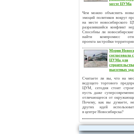
месте ЦУМа
Чем можно объяснить новы
эмоций политиков вокруг пр
на месте новосибирского 
разразившийся конфликт не
Способны ли новосибирские
найти компромисс отно
проекта застройки территор
Мэрия Новос
согласовала с
ЦУМа для
строительств
высотных зда
Считаете ли вы, что на мес
ведущего торгового предпри
ЦУМ, сегодня стоит строи
пусть даже суперсовременно
отличающееся от окружающ
Почему, как вы думаете, н
других идей использова
в центре Новосибирска?