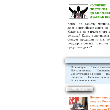
Российские
спортсмены
преодолеваю
серьезные вы
Какое, по вашему мнению,
ждёт олимпийское движение 
Какое значение имеет спорт 
региона? Какие дополнител
следует предпринять для то
популяризировать занятия
среди молодежи?
На главную
Власть и полит
Наука и техника
Новосибир
Строительство и ремонт
На
Экология
Транспорт и доро
Вспоминая прошлое
Главные темы
Почему новос
депутат Госд
выступил про
блокировки T