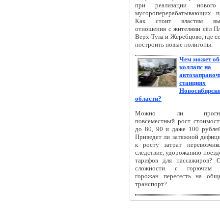
при реализации нового
мусороперерабатывающих п
Как стоит властям выс
отношения с жителями сёл Пл
Верх-Тула и Жеребцово, где 
построить новые полигоны.
Чем может об
коллапс на
автозаправо
станциях
Новосибирск
области?
Можно ли прогнози
повсеместный рост стоимост
до 80, 90 и даже 100 рублей
Приведет ли затяжной дефици
к росту затрат перевозчик
следствие, удорожанию поезд
тарифов для пассажиров? 
сложности с горючим з
горожан пересесть на общ
транспорт?