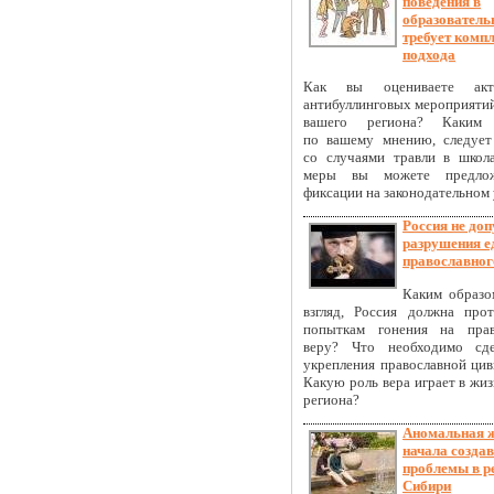
поведения в
образователь
требует комп
подхода
Как вы оцениваете акту
антибуллинговых мероприятий
вашего региона? Каким 
по вашему мнению, следует
со случаями травли в школ
меры вы можете предло
фиксации на законодательном
Россия не доп
разрушения е
православног
Каким образо
взгляд, Россия должна прот
попыткам гонения на прав
веру? Что необходимо сде
укрепления православной цив
Какую роль вера играет в жи
региона?
Аномальная 
начала созда
проблемы в р
Сибири