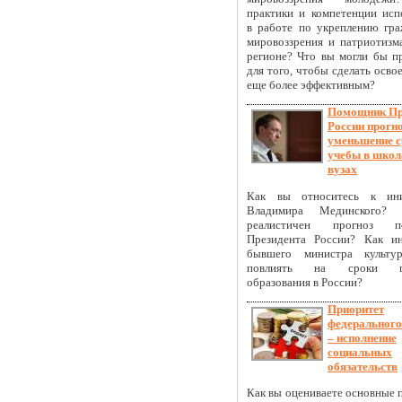
практики и компетенции исп
в работе по укреплению гра
мировоззрения и патриотизм
регионе? Что вы могли бы п
для того, чтобы сделать осво
еще более эффективным?
Помощник Пр
России прогн
уменьшение с
учебы в школ
вузах
Как вы относитесь к ини
Владимира Мединского? Н
реалистичен прогноз п
Президента России? Как и
бывшего министра культу
повлиять на сроки по
образования в России?
Приоритет
федерального
– исполнение
социальных
обязательств
Как вы оцениваете основные 