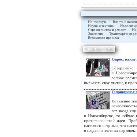
На главную
Власть и полит
Наука и техника
Новосибир
Строительство и ремонт
На
Экология
Транспорт и доро
Вспоминая прошлое
Главные темы
Опрос: какие
Совершенно 
в Новосибирс
вопрос време
высказать своё мнение, и про
О принципах 
Появление пла
неизбежностью
лет назад ещ
в Новосибирске, то сейчас
противники этой идеи. Проб
настолько острыми, что насел
в создании платных парковок.