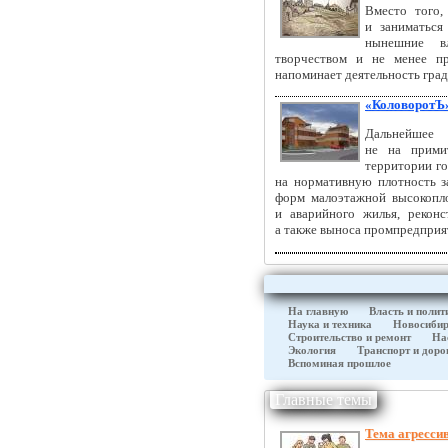
Вместо того,
и заниматься
нынешние в
творчеством и не менее п
напоминает деятельность гра
«КоловоротЪ
Дальнейше
не на прими
территории го
на нормативную плотность з
форм малоэтажной высокопло
и аварийного жилья, рекон
а также выноса промпредприя
На главную
Власть и полит
Наука и техника
Новосибир
Строительство и ремонт
На
Экология
Транспорт и доро
Вспоминая прошлое
Главные темы
Тема агресси