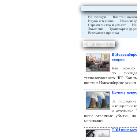
На главную
Власть и полит
Наука и техника
Новосибир
Строительство и ремонт
На
Экология
Транспорт и доро
Вспоминая прошлое
Главные темы
В Новосибирс
аварии
Как можно 
по ликвид
технологического ЧП? Как в
ввести в Новосибирске режим
Почему новос
За последни
и концессии 
и котельные.
казне огромные убытки, но
мегаполиса.
ТЭЦ виновата