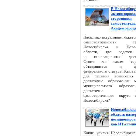
В Новосибирс
активизирова
сторонники
самостоятель
Академгород
Насколько актуальным кажетс
самостоятельности тер
Новосибирска и Новоси
области, где ведется 
и инновационная деяте
Стоит ли таким терр
объединяться и доб
федерального статуса? Как ва
для решения возникших
достаточно образование о
муниципального образов
достаточно появ
самостоятельного округа 
Новосибирска?
Новосибирск
область наме
позициониров
как ИТ-столи
Какие усилия Новосибирска