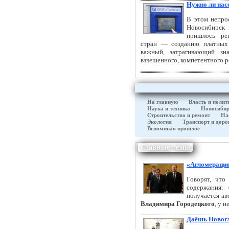
Нужно ли нас
В этом непро
Новосибирск
пришлось ре
стран — созданию платных 
важный, затрагивающий зн
взвешенного, компетентного 
На главную
Власть и полит
Наука и техника
Новосибир
Строительство и ремонт
На
Экология
Транспорт и доро
Вспоминая прошлое
Главные темы
«Агломераци
Говорят, что
содержания: 
получается ав
Владимира Городецкого
, у 
Даёшь Новогл