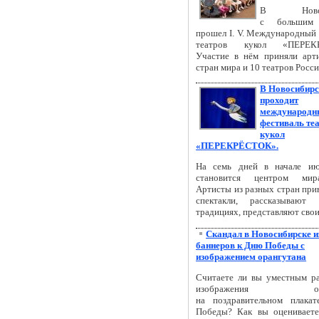
В Новоси
с большим 
прошел I. V. Международный
театров кукол «ПЕРЕКР
Участие в нём приняли арт
стран мира и 10 театров Росси
В Новосибирс
проходит
международн
фестиваль те
кукол
«ПЕРЕКРЁСТОК».
На семь дней в начале ию
становится центром мир
Артисты из разных стран при
спектакли, рассказывают
традициях, представляют свои
Скандал в Новосибирске и
баннеров к Дню Победы с
изображением орангутана
Считаете ли вы уместным р
изображения оран
на поздравительном плака
Победы? Как вы оценивает