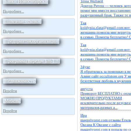
Tessa Wullaert
Банки Новосибирска
Доктор Ритеш — человек, кот
помог мне вместе восстановит
Подробнее...
разрушенный брак. Также те из 
Полезные ссылки
Тая
koldynia.zlata@gmail.com вот 
Подробнее...
женщина помогла мне вернуть
в семью. Помогла бесплатно! О
Предприятия,организации
Тая
koldynia.zlata@gmail.com вот 
Подробнее...
женщина помогла мне вернуть
в семью. Помогла бесплатно! О
Программа передач БН-ТВ
34уке
Подробнее...
Я обратилась за помощью к в
Алине сайт occultstore.org У 
Недвижимость
безответная любовь к мужчине
августа
Перейти
Приворот БЕСПЛАТНО с опла
МОЖНО ПРОДУКТАМИ
Мебель
исключительно после результа
материалов,разных а...
Перейти
Ира
magprivorot.com отзывы Егил
Оксана К Оксане с сайта
magprivorot.com я попала по со