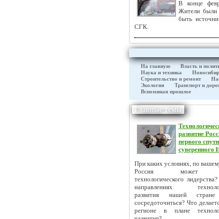
В конце фев
Жители были 
быть источни
CГК.
На главную
Власть и полит
Наука и техника
Новосибир
Строительство и ремонт
На
Экология
Транспорт и доро
Вспоминая прошлое
Главные темы
Технологичес
развитие Росс
первого спутн
суверенного 
При каких условиях, по ваше
Россия может до
технологического лидерства?
направлениях технолог
развития нашей стране
сосредоточиться? Что делает
регионе в плане технолог
развития?