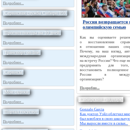
Подробнее...
Сервисная служба Сибири 059
Россия возвращается 
Подробнее...
олимпийскую семью
Прогноз погоды на 10 дней
Как вы оцениваете реш
о восстановлении справе
Подробнее...
в отношении наших спор
Почему, на ваш взгляд, авт
Транспорт on-line
международная организац
на встречу России? Что еще 
Подробнее...
предпринять для того
восстановить полноценное
Сервисы
России в междуна
организациях?
Подробнее...
Подробно...
Мои садики
Сибирский гайдпарк
Подробнее...
Gonzalo Garcia
Портал госуслуг
Как доктор Уэйл облегчил мне
был влюблен в свою школьную
Подробнее...
Мы выросли вместе в сильн...