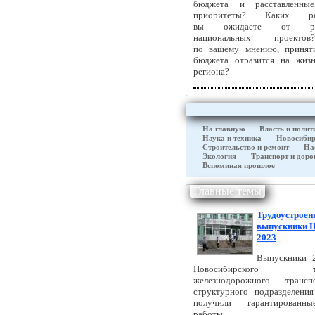
бюджета и расставленн
приоритеты? Каких рез
вы ожидаете от реа
национальных проекто
по вашему мнению, принят
бюджета отразится на жиз
региона?
На главную
Власть и полит
Наука и техника
Новосибир
Строительство и ремонт
На
Экология
Транспорт и доро
Вспоминая прошлое
Главные темы
Трудоустроен
выпускники 
2023
Выпускники 
Новосибирского тех
железнодорожного тран
структурного подразделен
получили гарантированн
работы.