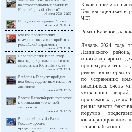
Чем может обернуться коллапс
Какова причина ныне
на автозаправочных станциях
Новосибирской области?
Как вы оцениваете р
14 июля 2026 21:39
ЧС?
Молодежь – будущее России
14 июля 2026 16:35
Роман Бубенов, адвок
Кто из новосибирских
коммунистов сможет пройти в
российский парламент?
Январь 2024 года п
26 июня 2026 15:05
Ленинского района
Новосибирский губернатор
многоквартирных до
подтвердил увольнение своего
происходили одна за 
заместителя Юрия Петухова
25 июня 2026 13:32
ремонт на которых ос
Выборы в Госдуму пройдут
по устранению ком
под беспрецедентным внешним
накопилось очень мн
давлением
25 июня 2026 13:27
устранению аварий,
Власти Новосибирска готовятся
проблемных домов. 
к ликвидации «точечной
решил ввести фактиче
застройки»
25 июня 2026 13:22
поручив представ
В новосибирской «Единой
квалифицированно ли
России» прошло
теплоснабжению.
предварительное голосование