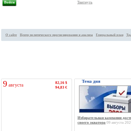
Войти
Твитнуть
О сайте
Центр политического прогнозирования и анализа
Генеральный план
Тр
Посетителей на сайте:
54
↑
9
Тема дня
82,16 $
августа
94,83 €
Избирательная кампания дост
своего экватора
09 августа 202