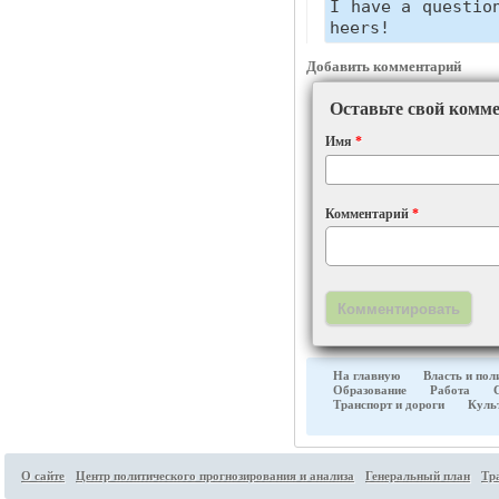
I have a questio
heers!
Добавить комментарий
Оставьте свой комм
Имя
*
Комментарий
*
На главную
Власть и пол
Образование
Работа
Транспорт и дороги
Культ
О сайте
Центр политического прогнозирования и анализа
Генеральный план
Тр