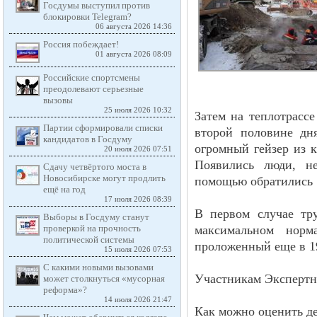
Госдумы выступил против
блокировки Telegram?
06 августа 2026 14:36
Россия побеждает!
01 августа 2026 08:09
Российские спортсмены
преодолевают серьезные
вызовы
25 июля 2026 10:32
Затем на теплотрасс
Партии сформировали списки
второй половине дня
кандидатов в Госдуму
огромный гейзер из к
20 июля 2026 07:51
Появились люди, не
Сдачу четвёртого моста в
Новосибирске могут продлить
помощью обратились 1
ещё на год
17 июля 2026 08:39
В первом случае тр
Выборы в Госдуму станут
проверкой на прочность
максимальном норм
политической системы
проложенный еще в 19
15 июля 2026 07:53
С какими новыми вызовами
Участникам Экспертн
может столкнуться «мусорная
реформа»?
14 июля 2026 21:47
Как можно оценить д