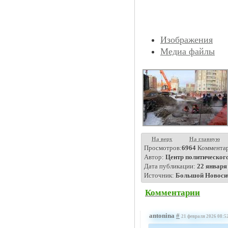
Изображения
Медиа файлы
На верх
На главную
Просмотров:
6964
Комментар
Автор:
Центр политического
Дата публикации:
22 января 
Источник:
Большой Новоси
Комментарии
antonina
#
21 февраля 2026 08:5