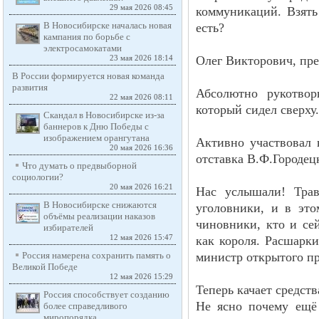
29 мая 2026 08:45
коммуникаций. Взять
В Новосибирске началась новая
есть?
кампания по борьбе с
электросамокатами
Олег Викторович, пр
23 мая 2026 18:14
В России формируется новая команда
развития
Абсолютно рукотвор
22 мая 2026 08:11
который сидел сверху
Скандал в Новосибирске из-за
баннеров к Дню Победы с
изображением орангутана
Активно участвовал 
20 мая 2026 16:36
отставка В.Ф.Городецк
Что думать о предвыборной
социологии?
20 мая 2026 16:21
Нас услышали! Трав
В Новосибирске снижаются
уголовники, и в это
объёмы реализации наказов
чиновники, кто и сей
избирателей
12 мая 2026 15:47
как короля. Расшарки
Россия намерена сохранить
министр открытого пр
память о Великой Победе
12 мая 2026 15:29
Теперь качает средст
Россия способствует созданию
Не ясно почему ещё
более справедливого
миропорядка