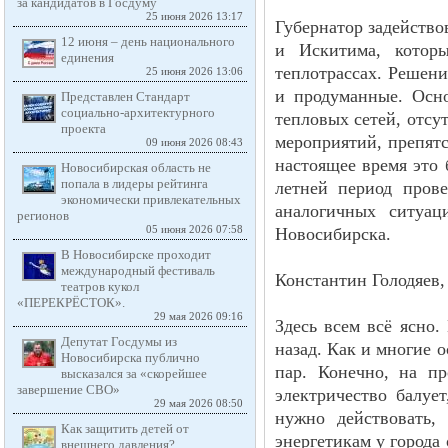
за кандидатов в Госдуму
25 июня 2026 13:17
Губернатор задейство
12 июня – день национального
и Искитима, котор
единения
теплотрассах. Решени
25 июня 2026 13:06
и продуманные. Осно
Представлен Стандарт
социально-архитектурного
тепловых сетей, отсу
проекта
мероприятий, препят
09 июня 2026 08:43
настоящее время это 
Новосибирская область не
попала в лидеры рейтинга
летней период пров
экономически привлекательных
аналогичных ситуа
регионов
05 июня 2026 07:58
Новосибирска.
В Новосибирске проходит
международный фестиваль
Константин Голодяев,
театров кукол
«ПЕРЕКРЁСТОК».
29 мая 2026 09:16
Здесь всем всё ясно.
Депутат Госдумы из
назад. Как и многие 
Новосибирска публично
пар. Конечно, на п
высказался за «скорейшее
завершение СВО»
электричество балует
29 мая 2026 08:50
нужно действовать,
Как защитить детей от
энергетикам у города
внешнего давления?