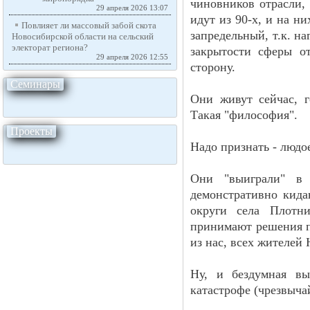
чиновников отрасли, 
29 апреля 2026 13:07
идут из 90-х, и на н
Повлияет ли массовый забой
запредельный, т.к. н
скота Новосибирской области
на сельский электорат региона?
закрытости сферы о
29 апреля 2026 12:55
сторону.
Семинары
Они живут сейчас, г
Такая "философия".
Проекты
Надо признать - людо
Они "выиграли" в 
демонстративно кида
округи села Плотн
принимают решения по
из нас, всех жителей
Ну, и бездумная вы
катастрофе (чрезвыча