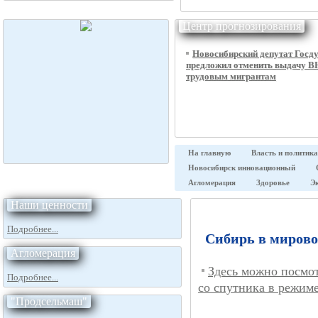
Центр прогнозирования
Новосибирский депутат Госд
предложил отменить выдачу 
трудовым мигрантам
На главную
Власть и политика
Новосибирск инновационный
Агломерация
Здоровье
Э
Наши ценности
Подробнее...
Сибирь в мирово
Агломерация
Здесь можно посмот
Подробнее...
со спутника в режим
"Продсельмаш"