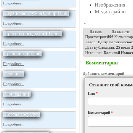
Подробнее...
Изображения
Медиа файлы
Сервисная служба Сибири 059
Подробнее...
Прогноз погоды на 10 дней
Подробнее...
Транспорт on-line
На верх
На главную
Подробнее...
Просмотров:
896
Комментар
Автор:
Центр политическог
Сервисы
Дата публикации:
25 июля 2
Подробнее...
Источник:
Большой Новос
Комментарии
Мои садики
Подробнее...
Добавить комментарий
Портал госуслуг
Оставьте свой комм
Подробнее...
Имя
*