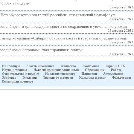
ыборах в Госдуму
05 августа 2026 1
 Петербурге открылся третий российско-казахстанский медиафорум
05 августа 2026 1
овосибирским дачникам дали советы по сохранению и увеличению урожая
05 августа 2026 1
оманда хоккейной «Сибири» обновила состав и готовится к первым матчам
05 августа 2026 1
овосибирский агроном начал выращивать улиток
05 августа 2026 1
На главную
Власть и политика
Общество
Экономика
Город и СГК
Наука и техника
Новосибирск инновационный
Образование
Работа
Строительство и ремонт
Наследие прошлого
Парковки
Агломерация
Здоровье
Экология
Транспорт и дороги
Культура и досуг
Фельетошки
Вспоминая прошлое