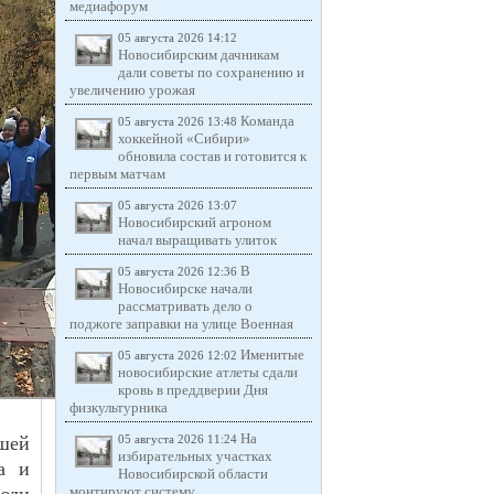
медиафорум
05 августа 2026 14:12
Новосибирским дачникам
дали советы по сохранению и
увеличению урожая
Команда
05 августа 2026 13:48
хоккейной «Сибири»
обновила состав и готовится к
первым матчам
05 августа 2026 13:07
Новосибирский агроном
начал выращивать улиток
В
05 августа 2026 12:36
Новосибирске начали
рассматривать дело о
поджоге заправки на улице Военная
Именитые
05 августа 2026 12:02
новосибирские атлеты сдали
кровь в преддверии Дня
физкультурника
На
шей
05 августа 2026 11:24
избирательных участках
а и
Новосибирской области
монтируют систему