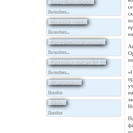
к
Банки Новосибирска
с
Подробнее...
с
по
Полезные ссылки
пр
Подробнее...
на
Предприятия,организации
А
Подробнее...
О
пе
Программа передач БН-ТВ
«
Подробнее...
п
Недвижимость
у
н
Перейти
з
Мебель
Н
Перейти
П
ф
п