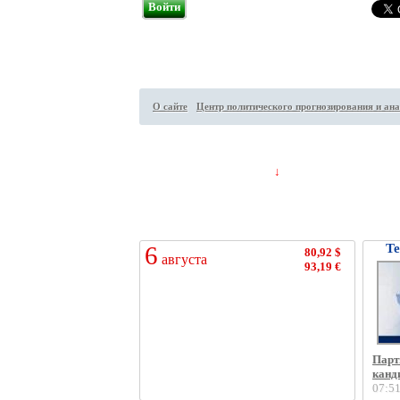
Войти
О сайте
Центр политического прогнозирования и ана
Посетителей на сайте:
89
↓
6
Те
80,92 $
августа
93,19 €
Парт
канд
07:5