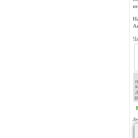
и
Н
А
Чи
П
К
Д
И
До