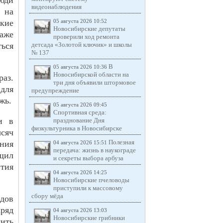
юди
видеонаблюдения
 на
ские
05 августа 2026 10:52
Новосибирские депутаты
даже
проверили ход ремонта
ться
детсада «Золотой ключик» и школы
№ 137
В
05 августа 2026 10:36
Новосибирской области на
аз.
три дня объявили штормовое
для
предупреждение
жь.
05 августа 2026 09:45
Спортивная среда:
и в
празднование Дня
физкультурника в Новосибирске
сяч
Полезная
ния
04 августа 2026 15:51
передача: жизнь в наукограде
щил
и секреты выбора арбуза
тия
04 августа 2026 14:25
Новосибирские пчеловоды
приступили к массовому
сбору мёда
дов
ряд
04 августа 2026 13:03
Новосибирские грибники
ить