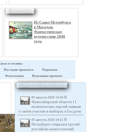
Фельетошки
Из Санкт-Петербурга
в Магадан.
Фантастическое
путешествие 2040
года
аука и техника
Наследие прошлого
Парковки
Фельетошки
Вспоминая прошлое
Новости Новосибирска
В
05 августа 2026 14:56
Новосибирской области 11
политических партий заявили
о своём участии в выборах в Госдуму
В
05 августа 2026 14:21
Петербурге открылся третий
российско-казахстанский