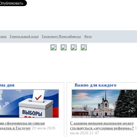
лиза
Генеральный план
Транспорт Новосибирска
Фото
ма дня
Важно для каждого
ии сформировали списки
С какими новыми вызовами может
идатов в Госдуму
20 июля 2026
столкнуться «мусорная реформа»?
1
1
июля 2026 21:47