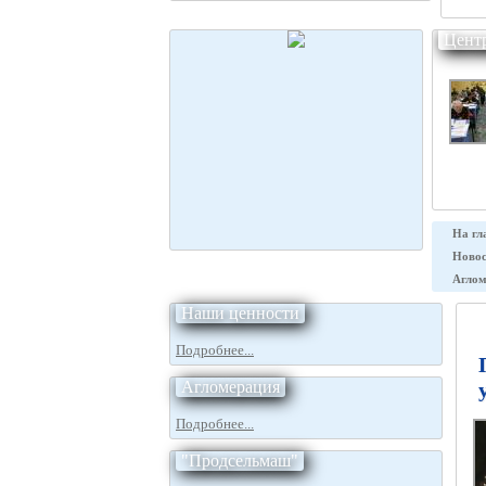
Цент
На гл
Новос
Аглом
Наши ценности
Подробнее...
Агломерация
Подробнее...
"Продсельмаш"