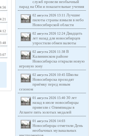
служб провели необычный
парад на Оби и показательные учения
4:56
Лучшие
02 августа 2026 13:11
4:21
пилоты страны взмыли в небо
Новосибирской области
4:12
Двадцать
02 августа 2026 12:24
лет назад для новосибирцев
упростили обмен валюты
3:48
В
02 августа 2026 11:38
3:07
Калининском районе
Новосибирска открыли новую
игровую зону
Школы
02 августа 2026 10:45
Новосибирска проходят
приёмку перед новым
сезоном
30 лет
01 августа 2026 15:40
назад в июле новосибирцы
привезли с Олимпиады в
Атланте пять золотых медалей
01 августа 2026 14:03
Новосибирцы отметили День
необычных музыкальных
инструментов