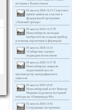
истории с Казахстаном
Стартовал
03 августа 2026 14:13
приём заявок на участие в
федеральной программе
«Земский тренер»
В
03 августа 2026 12:37
Новосибирске молодые
изобретатели создали прибор
в помощь агрономам и фермерам
03 августа 2026 12:15
«Сибирские сказки»:
подводим итоги июня
В
03 августа 2026 11:57
Новосибирске закрыли
подпольный цех по
производству контрафактного
алкоголя
03 августа 2026 10:41
Новосибирский атлет Виктор
Маркин поделился историей
победы на «Олимпиаде-80»
02 августа 2026 13:42
Сотрудники экстренных