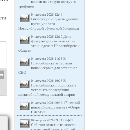
вышли на «тихую охоту» за
трофеями
04 августа 2026 12:44
сти.
Гигантскую опухоль удалили
врачи-урологи
Новосибирской областной больницы
День
04 августа 2026 12:10
физкультурника отметят на
этой неделе в Новосибирской
области
В
04 августа 2026 11:28
Новосибирске запустили
новый сервис для ветеранов
СВО
В
04 августа 2026 10:26
Новосибирске продолжают
устранять последствия
масштабной коммунальной аварии
17-летний
04 августа 2026 09:37
новосибирец утонул в «Озере
Смерти»
Рифат
04 августа 2026 09:31
Сабитов отметил важность
совместной защиты общей