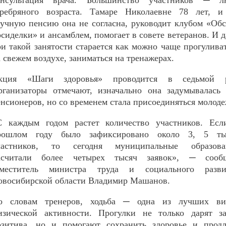
онсультация врача. Большинство участников ─ л
еребряного возраста. Тамаре Николаевне 78 лет, и
кучную пенсию она не согласна, руководит клубом «Об
сиделки» и ансамблем, помогает в совете ветеранов. И 
и такой занятости старается как можно чаще прогулива
 свежем воздухе, заниматься на тренажерах.
кция «Шаги здоровья» проводится в седьмой р
рганизаторы отмечают, изначально она задумывалась 
нсионеров, но со временем стала присоединяться молоде
С каждым годом растет количество участников. Есл
рошлом году было зафиксировано около 3, 5 ты
частников, то сегодня муниципальные образова
асчитали более четырех тысяч заявок», ─ сооб
аместитель министра труда и социального разви
овосибирской области Владимир Машанов.
о словам тренеров, ходьба ─ одна из лучших ви
изической активности. Прогулки не только дарят за
озитива, но и помогают сохранить здоровье и продл