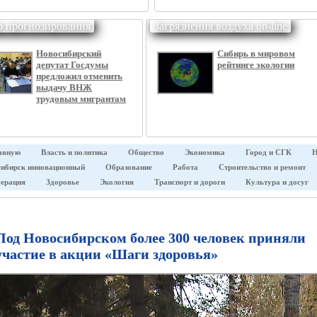
р прогнозирования
Загрязнения воздуха on-line
Новосибирский
Сибирь в мировом
депутат Госдумы
рейтинге экологии
предложил отменить
выдачу ВНЖ
трудовым мигрантам
авную
Власть и политика
Общество
Экономика
Город и СГК
Н
ибирск инновационный
Образование
Работа
Строительство и ремонт
ерация
Здоровье
Экология
Транспорт и дороги
Культура и досуг
Под Новосибирском более 300 человек приняли
участие в акции «Шаги здоровья»