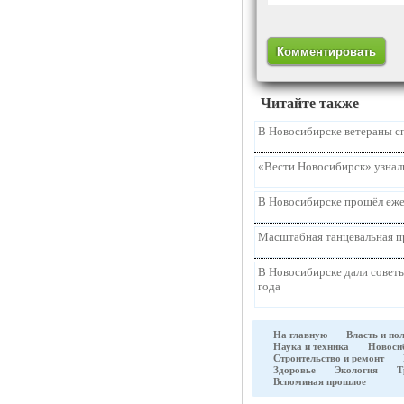
Читайте также
В Новосибирске ветераны с
«Вести Новосибирск» узнали
В Новосибирске прошёл еже
Масштабная танцевальная п
В Новосибирске дали советы
года
На главную
Власть и по
Наука и техника
Новоси
Строительство и ремонт
Здоровье
Экология
Т
Вспоминая прошлое