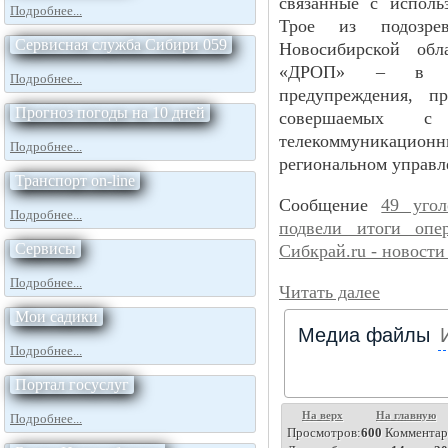
связанные с исполь
Подробнее...
Трое из подозре
Сервисная служба Сибири 059
Новосибирской обл
«ДРОП» – в це
Подробнее...
предупреждения, п
Прогноз погоды на 10 дней
совершаемых с 
телекоммуникацио
Подробнее...
региональном управл
Транспорт on-line
Сообщение
49 угол
Подробнее...
подвели итоги оп
Сервисы
Сибкрай.ru - новост
Подробнее...
Читать далее
Мои садики
Медиа файлы
Подробнее...
Портал госуслуг
На верх
На главную
Подробнее...
Просмотров:
600
Комментар