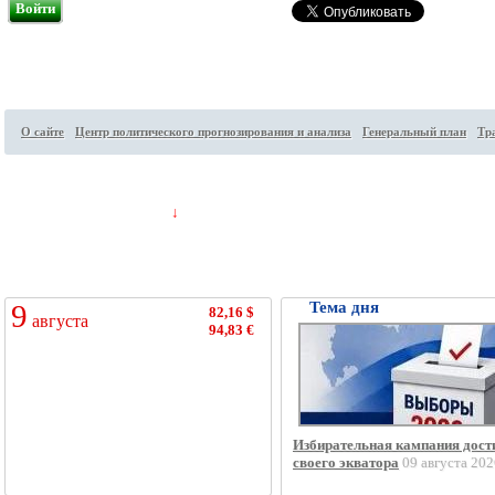
Войти
О сайте
Центр политического прогнозирования и анализа
Генеральный план
Тр
Посетителей на сайте:
32
↓
9
Тема дня
82,16 $
августа
94,83 €
Избирательная кампания дост
своего экватора
09 августа 202