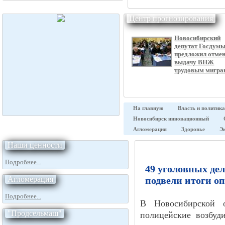
Центр прогнозирования
Новосибирский
депутат Госдум
предложил отме
выдачу ВНЖ
трудовым мигра
На главную
Власть и политика
Новосибирск инновационный
Агломерация
Здоровье
Э
Наши ценности
Подробнее...
49 уголовных де
Агломерация
подвели итоги 
Подробнее...
В Новосибирской 
"Продсельмаш"
полицейские возбуд