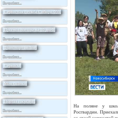
Подробнее...
Сервисная служба Сибири 059
Подробнее...
Прогноз погоды на 10 дней
Подробнее...
Транспорт on-line
Подробнее...
Сервисы
Подробнее...
Мои садики
Подробнее...
Портал госуслуг
На поляне у шко
Подробнее...
Росгвардии. Приехал