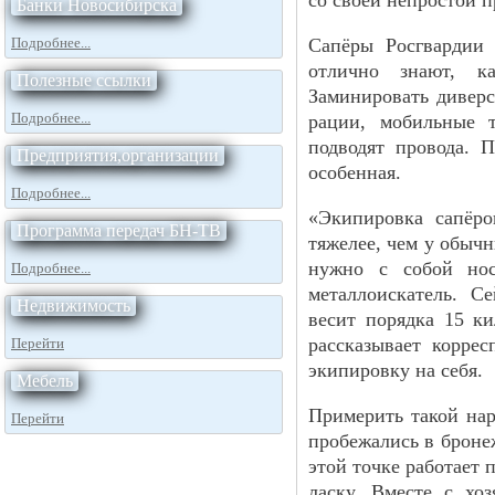
со своей непростой 
Банки Новосибирска
Подробнее...
Сапёры Росгвардии
отлично знают, ка
Полезные ссылки
Заминировать диверс
Подробнее...
рации, мобильные 
подводят провода. 
Предприятия,организации
особенная.
Подробнее...
«Экипировка сапёро
Программа передач БН-ТВ
тяжелее, чем у обыч
нужно с собой нос
Подробнее...
металлоискатель. С
Недвижимость
весит порядка 15 к
рассказывает корре
Перейти
экипировку на себя.
Мебель
Примерить такой нар
Перейти
пробежались в бронеж
этой точке работает 
ласку. Вместе с х