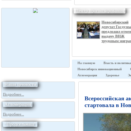
Центр прогнозирования
Новосибирский
депутат Госдум
предложил отме
выдачу ВНЖ
трудовым мигра
На главную
Власть и политика
Новосибирск инновационный
Агломерация
Здоровье
Э
Наши ценности
Подробнее...
Всероссийская а
Агломерация
стартовала в Но
Подробнее...
"Продсельмаш"