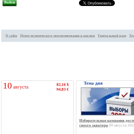
Войти
О сайте
Центр политического прогнозирования и анализа
Генеральный план
Тр
Посетителей на сайте:
34
↑
10
Тема дня
82,16 $
августа
94,83 €
Избирательная кампания дост
своего экватора
09 августа 202