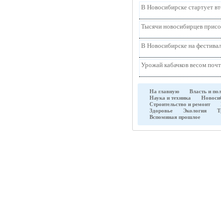
В Новосибирске стартует в
Тысячи новосибирцев присо
В Новосибирске на фестивал
Урожай кабачков весом почт
На главную
Власть и по
Наука и техника
Новоси
Строительство и ремонт
Здоровье
Экология
Т
Вспоминая прошлое