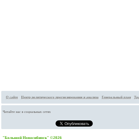
О сайте
Центр политического прогнозирования и анализа
Генеральный план
Тр
Читайте нас в социальных сетях
"Большой Новосибирск" ©2026