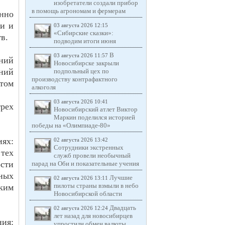
изобретатели создали прибор
в помощь агрономам и фермерам
нно
ки и
03 августа 2026 12:15
«Сибирские сказки»:
в.
подводим итоги июня
В
03 августа 2026 11:57
ний
Новосибирске закрыли
ений
подпольный цех по
производству контрафактного
том
алкоголя
03 августа 2026 10:41
рех
Новосибирский атлет Виктор
Маркин поделился историей
победы на «Олимпиаде-80»
ях:
02 августа 2026 13:42
Сотрудники экстренных
 тех
служб провели необычный
сти
парад на Оби и показательные учения
ных
Лучшие
02 августа 2026 13:11
пилоты страны взмыли в небо
ким
Новосибирской области
Двадцать
02 августа 2026 12:24
лет назад для новосибирцев
ия:
упростили обмен валюты