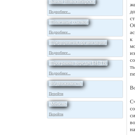
Банки Новосибирска
же
д
Подробнее...
ст
Полезные ссылки
О
а
Подробнее...
к
Предприятия,организации
м
и
Подробнее...
с
Программа передач БН-ТВ
т
Подробнее...
пе
Недвижимость
В
Перейти
С
Мебель
с
Перейти
с
в
н