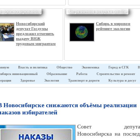
р прогнозирования
Загрязнения воздуха on-line
Новосибирский
Сибирь в мировом
депутат Госдумы
рейтинге экологии
предложил отменить
выдачу ВНЖ
трудовым мигрантам
авную
Власть и политика
Общество
Экономика
Город и СГК
Н
ибирск инновационный
Образование
Работа
Строительство и ремонт
ерация
Здоровье
Экология
Транспорт и дороги
Культура и досуг
В Новосибирске снижаются объёмы реализации
наказов избирателей
Совет депутат
Новосибирска на послед