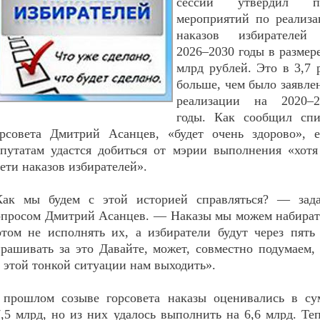
сессии утвердил п
мероприятий по реализа
наказов избирателей
2026–2030 годы в размер
млрд рублей. Это в 3,7 
больше, чем было заявле
реализации на 2020–2
годы. Как сообщил спи
орсовета Дмитрий Асанцев, «будет очень здорово», е
епутатам удастся добиться от мэрии выполнения «хот
ети наказов избирателей».
Как мы будем с этой историей справляться? — зада
опросом Дмитрий Асанцев. — Наказы мы можем набират
отом не исполнять их, а избиратели будут через пять
прашивать за это Давайте, может, совместно подумаем,
 этой тонкой ситуации нам выходить».
 прошлом созыве горсовета наказы оценивались в су
,5 млрд, но из них удалось выполнить на 6,6 млрд. Те