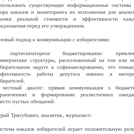
спользовать существующие информационные системы 
бора наказов и мониторинга их исполнения для анали
ценки реальной стоимости и эффективности кажд
редложения перед его утверждением.
 новый подход к коммуникации с избирателями:
 партисипаторное бюджетирование: привлек
оммерческие структуры, расположенный на том или и
збирательном округе к софинансированию, что повыш
ффективность работы депутата именно в интере
бирателей.
 честный диалог: прямая коммуникация о бюджет
граничениях и формирование реалистичных ожида
место пустых обещаний.
рий Тригубович, аналитик, журналист:
истема наказов избирателей играет положительную рол