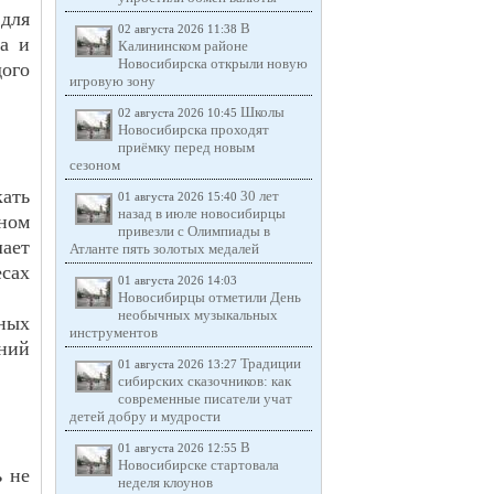
для
В
02 августа 2026 11:38
за и
Калининском районе
Новосибирска открыли новую
ого
игровую зону
Школы
02 августа 2026 10:45
Новосибирска проходят
приёмку перед новым
сезоном
ать
30 лет
01 августа 2026 15:40
назад в июле новосибирцы
ном
привезли с Олимпиады в
ает
Атланте пять золотых медалей
сах
01 августа 2026 14:03
Новосибирцы отметили День
необычных музыкальных
ных
инструментов
ний
Традиции
01 августа 2026 13:27
сибирских сказочников: как
современные писатели учат
детей добру и мудрости
В
01 августа 2026 12:55
Новосибирске стартовала
ь не
неделя клоунов