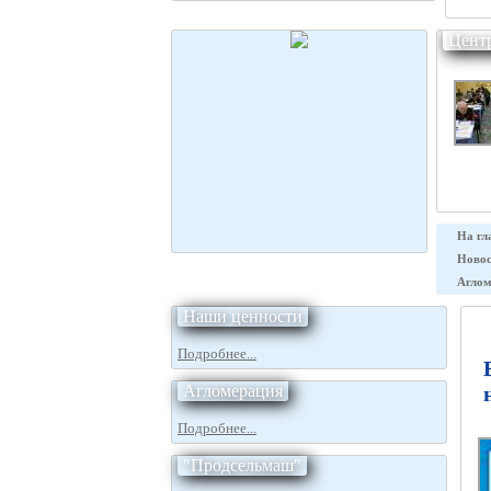
Цент
На гл
Новос
Аглом
Наши ценности
Подробнее...
Агломерация
Подробнее...
"Продсельмаш"