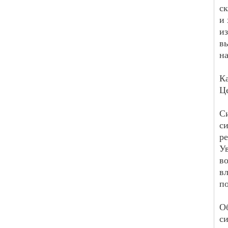
ск
и 
и
вы
на
К
Ц
С
с
р
У
в
в
по
О
си