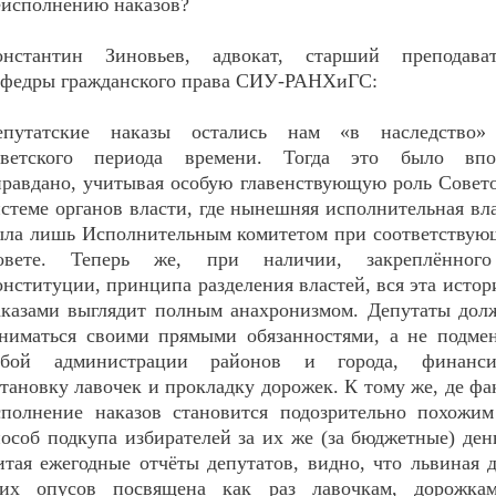
еисполнению наказов?
онстантин Зиновьев, адвокат, старший преподават
афедры гражданского права СИУ-РАНХиГС:
епутатские наказы остались нам «в наследство»
оветского периода времени. Тогда это было впо
правдано, учитывая особую главенствующую роль Совет
стеме органов власти, где нынешняя исполнительная вл
ыла лишь Исполнительным комитетом при соответствую
овете. Теперь же, при наличии, закреплённог
нституции, принципа разделения властей, вся эта истор
аказами выглядит полным анахронизмом. Депутаты дол
аниматься своими прямыми обязанностями, а не подме
обой администрации районов и города, финанси
тановку лавочек и прокладку дорожек. К тому же, де фа
сполнение наказов становится подозрительно похожим
особ подкупа избирателей за их же (за бюджетные) ден
итая ежегодные отчёты депутатов, видно, что львиная 
тих опусов посвящена как раз лавочкам, дорожка