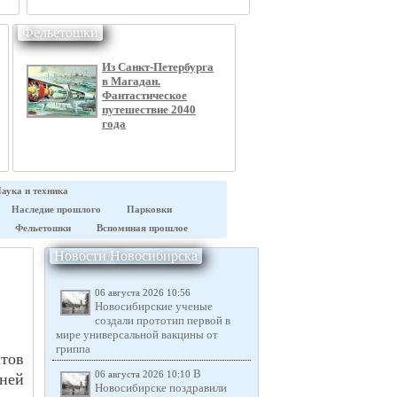
Фельетошки
Из Санкт-Петербурга
в Магадан.
Фантастическое
путешествие 2040
года
аука и техника
Наследие прошлого
Парковки
Фельетошки
Вспоминая прошлое
Новости Новосибирска
06 августа 2026 10:56
Новосибирские ученые
создали прототип первой в
мире универсальной вакцины от
гриппа
ов
В
06 августа 2026 10:10
ней
Новосибирске поздравили