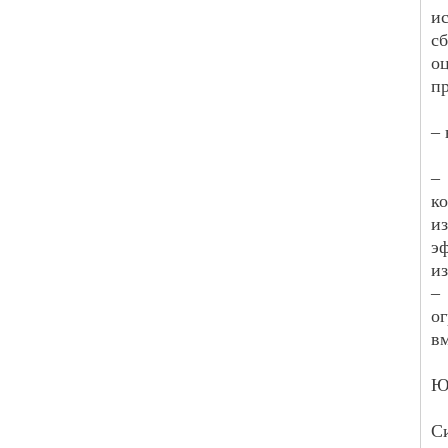
и
с
о
п
–
–
к
и
э
из
–
о
в
Ю
С