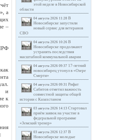
тчёт
этой неделе в Новосибирской
области
», а
В
щих
04 августа 2026 11:28
Новосибирске запустили
ле –
новый сервис для ветеранов
СВО
В
04 августа 2026 10:26
Новосибирске продолжают
ПРФ
устранять последствия
масштабной коммунальной аварии
17-летний
04 августа 2026 09:37
 как
новосибирец утонул в «Озере
Смерти»
нта
ал.
Рифат
04 августа 2026 09:31
Сабитов отметил важность
и и
совместной защиты общей
ие к
истории с Казахстаном
ого
Стартовал
03 августа 2026 14:13
приём заявок на участие в
федеральной программе
«Земский тренер»
ния
В
03 августа 2026 12:37
:
Новосибирске молодые