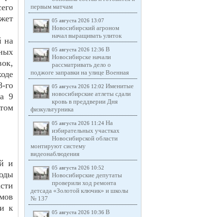
сего
первым матчам
жет
05 августа 2026 13:07
Новосибирский агроном
начал выращивать улиток
й на
В
нных
05 августа 2026 12:36
Новосибирске начали
ок,
рассматривать дело о
поджоге заправки на улице Военная
оде
8-го
Именитые
05 августа 2026 12:02
новосибирские атлеты сдали
а 9
кровь в преддверии Дня
том
физкультурника
На
05 августа 2026 11:24
избирательных участках
Новосибирской области
монтируют систему
видеонаблюдения
ой и
05 августа 2026 10:52
оды
Новосибирские депутаты
проверили ход ремонта
сти
детсада «Золотой ключик» и школы
мов
№ 137
и к
В
05 августа 2026 10:36