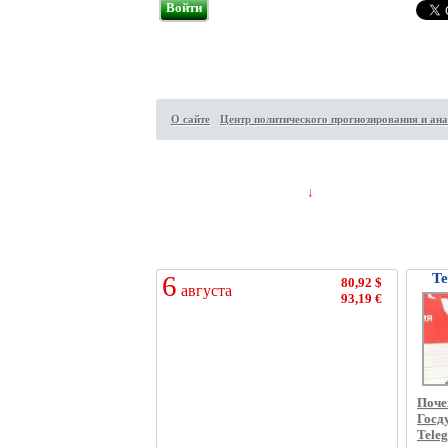
Войти
О сайте
Центр политического прогнозирования и ана
Посетителей на сайте:
64
↓
6
Те
80,92 $
августа
93,19 €
Поче
Госд
Tele