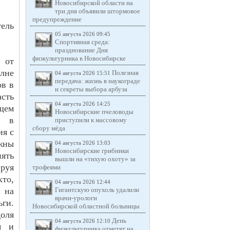
Новосибирской области на
три дня объявили штормовое
предупреждение
ель
05 августа 2026 09:45
Спортивная среда:
празднование Дня
физкультурника в Новосибирске
 от
лне
Полезная
04 августа 2026 15:51
передача: жизнь в наукограде
ов в
и секреты выбора арбуза
асть
04 августа 2026 14:25
щем
Новосибирские пчеловоды
о в
приступили к массовому
сбору мёда
ия с
жны
04 августа 2026 13:03
Новосибирские грибники
нять
вышли на «тихую охоту» за
руя
трофеями
кто,
04 августа 2026 12:44
 на
Гигантскую опухоль удалили
врачи-урологи
ьги.
Новосибирской областной больницы
доля
День
04 августа 2026 12:10
м и
физкультурника отметят на