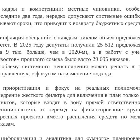
 кадры и компетенции: местные чиновники, особе
оследние два года, нередко допускают системные ошиб
ывают сроки, что приводит к возврату бюджетных средст
 инфляция обещаний: с каждым циклом объём предложе
астет. В 2025 году депутаты получили 25 512 предлож
на 9 тыс. больше, чем в 2020-м), а в работу с уче
востов» прошлого созыва было взято 29 695 наказов.
роблему системного неисполнения можно решать в т
правлениях, с фокусом на изменение подхода:
 приоритизация и фокус на реальных полномочи
едрение жесткого фильтра для включения в план только
унктов, которые входят в зону прямой ответственно
униципалитета, и переход на финансирование круп
дресных проектов вместо распыления средств по мел
казам.
 цифровизация и аналитика для «умного» планирован