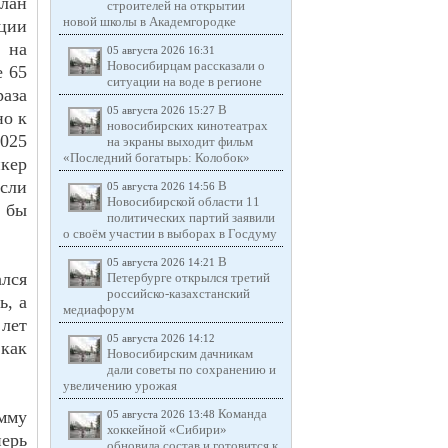
лан
строителей на открытии
новой школы в Академгородке
ции
 на
05 августа 2026 16:31
Новосибирцам рассказали о
е 65
ситуации на воде в регионе
раза
В
05 августа 2026 15:27
но к
новосибирских кинотеатрах
025
на экраны выходит фильм
«Последний богатырь: Колобок»
кер
сли
В
05 августа 2026 14:56
Новосибирской области 11
я бы
политических партий заявили
о своём участии в выборах в Госдуму
В
05 августа 2026 14:21
лся
Петербурге открылся третий
российско-казахстанский
ь, а
медиафорум
 лет
05 августа 2026 14:12
 как
Новосибирским дачникам
дали советы по сохранению и
увеличению урожая
Команда
мму
05 августа 2026 13:48
хоккейной «Сибири»
перь
обновила состав и готовится к