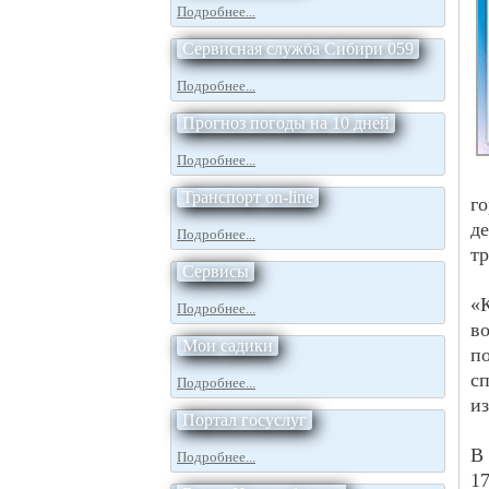
Подробнее...
Сервисная служба Сибири 059
Подробнее...
Прогноз погоды на 10 дней
Подробнее...
Транспорт on-line
г
д
Подробнее...
тр
Сервисы
«
Подробнее...
в
Мои садики
п
с
Подробнее...
из
Портал госуслуг
В
Подробнее...
17