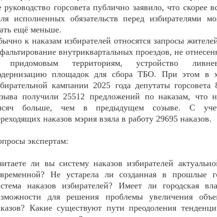
 руководство горсовета публично заявило, что скорее в
оля исполненных обязательств перед избирателями мо
ать ещё меньше.
бычно к наказам избирателей относятся запросы жителе
сфальтирование внутриквартальных проездов, не отнесе
 придомовым территориям, устройство ливнев
одернизацию площадок для сбора ТБО. При этом в х
збирательной кампании 2025 года депутаты горсовета 
озыва получили 25512 предложений по наказам, что н
ысяч больше, чем в предыдущем созыве. С уче
реходящих наказов мэрия взяла в работу 29695 наказов.
опросы экспертам:
читаете ли вы систему наказов избирателей актуальн
овременной? Не устарела ли созданная в прошлые г
истема наказов избирателей? Имеет ли городская вла
озможности для решения проблемы увеличения объе
аказов? Какие существуют пути преодоления тенденци