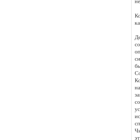
н
К
к
Д
с
о
си
б
С
Ко
н
з
с
ус
и
сп
Ч
э