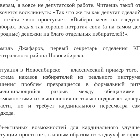
верам, а вовсе не депутатской работе. Читаешь такой о
хочется воскликнуть: «Так что же ты как депутат сделал?
з отчёта явно проступает: «Выбери меня на следую
борах, ведь я так хорошо потратил свои (а на самом де
родные) денежки на благо отдельных избирателей!».
амиль Джафаров, первый секретарь отделения К
ентрального района Новосибирска:
итуация в Новосибирске — классический пример того,
истема наказов избирателей из реального инструме
ешения проблем превращается в формальный риту
величивающийся разрыв между обещаниям
озможностями их выполнения не только подрывает довер
ласти, но и требует кардинального пересмотра сам
дхода.
бъективных возможностей для кардинального улучше
туации просто нет, главным образом из-за двух факторов