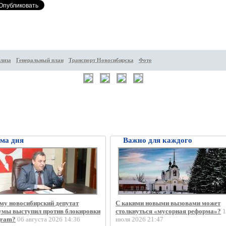
лиза
Генеральный план
Транспорт Новосибирска
Фото
ма дня
Важно для каждого
му новосибирский депутат
С какими новыми вызовами может
умы выступил против блокировки
столкнуться «мусорная реформа»?
1
gram?
06 августа 2026 14:36
июля 2026 21:47