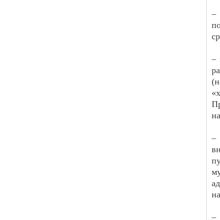
–
п
ср
–
р
(
«х
П
на
–
вн
п
м
а
на
–