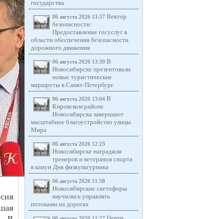
государства
Вектор
06 августа 2026 13:57
безопасности:
Предоставление госуслуг в
области обеспечения безопасности
дорожного движения
В
06 августа 2026 13:39
Новосибирске презентовали
новые туристические
маршруты в Санкт-Петербург
В
06 августа 2026 13:04
Кировском районе
Новосибирска завершают
масштабное благоустройство улицы
Мира
06 августа 2026 12:23
Новосибирске наградили
тренеров и ветеранов спорта
в канун Дня физкультурника
06 августа 2026 11:58
Новосибирские светофоры
сия
научились управлять
потоками на дорогах
шая
Центр
06 августа 2026 11:27