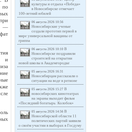
. В
культуры и отдыха «Победа»
 по
в Новосибирске отмечает
вых
100-летний юбилей
при
06 августа 2026 10:56
а —
Новосибирские ученые
создали прототип первой в
фат
мире универсальной вакцины от
гриппа
В
06 августа 2026 10:10
тия
Новосибирске поздравили
строителей на открытии
й и
новой школы в Академгородке
иза
05 августа 2026 16:31
ние
Новосибирцам рассказали о
тные
ситуации на воде в регионе
кже
В
05 августа 2026 15:27
сле
новосибирских кинотеатрах
на экраны выходит фильм
«Последний богатырь: Колобок»
В
роль
05 августа 2026 14:56
Новосибирской области 11
ных
политических партий заявили
о своём участии в выборах в Госдуму