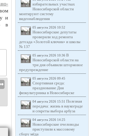
но-
избирательных участках
Новосибирской области
овом
монтируют систему
у и
видеонаблюдения
о в
05 августа 2026 10:52
Новосибирские депутаты
проверили ход ремонта
детсада «Золотой ключик» и школы
№ 137
В
05 августа 2026 10:36
Новосибирской области на
три дня объявили штормовое
предупреждение
05 августа 2026 09:45
Спортивная среда:
празднование Дня
физкультурника в Новосибирске
Полезная
04 августа 2026 15:51
передача: жизнь в наукограде
и секреты выбора арбуза
04 августа 2026 14:25
Новосибирские пчеловоды
приступили к массовому
сбору мёда