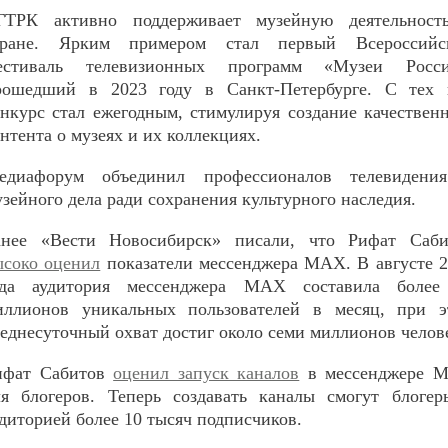
ГТРК активно поддерживает музейную деятельност
тране. Ярким примером стал первый Всероссийс
естиваль телевизионных программ «Музеи Росси
рошедший в 2023 году в Санкт-Петербурге. С тех 
онкурс стал ежегодным, стимулируя создание качествен
нтента о музеях и их коллекциях.
едиафорум объединил профессионалов телевидени
зейного дела ради сохранения культурного наследия.
анее «Вести Новосибирск» писали, что Рифат Саби
ысоко оценил
показатели мессенджера MAX. В августе 
ода аудитория мессенджера MAX составила более
иллионов уникальных пользователей в месяц, при э
реднесуточный охват достиг около семи миллионов челов
ифат Сабитов
оценил запуск каналов
в мессенджере 
ля блогеров. Теперь создавать каналы смогут блогер
диторией более 10 тысяч подписчиков.