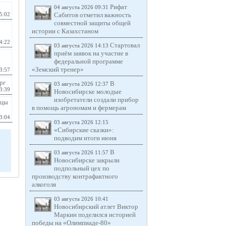
Рифат
04 августа 2026 09:31
Сабитов отметил важность
5:02
совместной защиты общей
истории с Казахстаном
4:22
Стартовал
03 августа 2026 14:13
приём заявок на участие в
федеральной программе
«Земский тренер»
3:57
рг
В
03 августа 2026 12:37
3:39
Новосибирске молодые
изобретатели создали прибор
ицы
в помощь агрономам и фермерам
3:04
03 августа 2026 12:15
«Сибирские сказки»:
подводим итоги июня
В
03 августа 2026 11:57
Новосибирске закрыли
подпольный цех по
производству контрафактного
алкоголя
03 августа 2026 10:41
Новосибирский атлет Виктор
Маркин поделился историей
победы на «Олимпиаде-80»