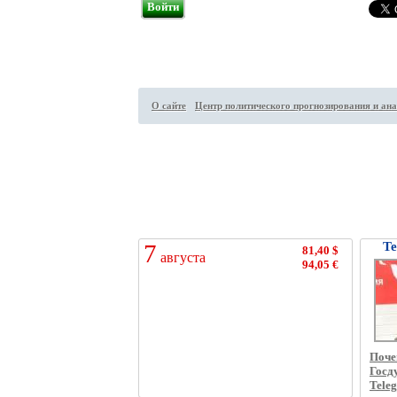
Войти
О сайте
Центр политического прогнозирования и ана
Посетителей на сайте:
90
↑
7
Те
81,40 $
августа
94,05 €
Поче
Госд
Tele