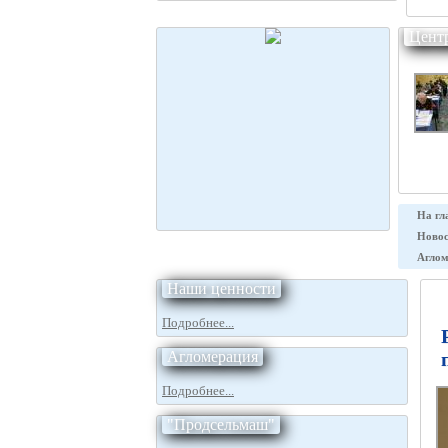
Цент
На гл
Новос
Аглом
Наши ценности
Подробнее...
Агломерация
Подробнее...
"Продсельмаш"