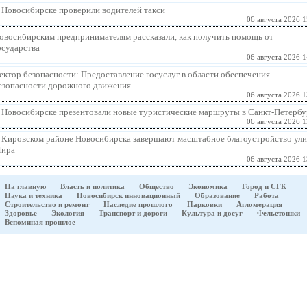
 Новосибирске проверили водителей такси
06 августа 2026 1
овосибирским предпринимателям рассказали, как получить помощь от
осударства
06 августа 2026 1
ектор безопасности: Предоставление госуслуг в области обеспечения
езопасности дорожного движения
06 августа 2026 1
 Новосибирске презентовали новые туристические маршруты в Санкт-Петербу
06 августа 2026 1
 Кировском районе Новосибирска завершают масштабное благоустройство ул
ира
06 августа 2026 1
На главную
Власть и политика
Общество
Экономика
Город и СГК
Наука и техника
Новосибирск инновационный
Образование
Работа
Строительство и ремонт
Наследие прошлого
Парковки
Агломерация
Здоровье
Экология
Транспорт и дороги
Культура и досуг
Фельетошки
Вспоминая прошлое