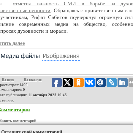
Он
отметил важность СМИ в борьбе за духов
равственные ценности
. Обращаясь с приветственным сл
 участникам, Рифат Сабитов подчеркнул огромную сил
лияние современных медиа на общество, особенн
просах духовности и морали.
тать далее
Медиа файлы
Изображения
На верх
На главную
росмотров:
1499
омментариев:
0
ата публикации:
11 октября 2025 10:45
сточник
Комментарии
бавить комментарий
Оставьте свой комментарий