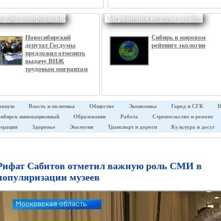
р прогнозирования
Загрязнения воздуха on-line
Новосибирский
Сибирь в мировом
депутат Госдумы
рейтинге экологии
предложил отменить
выдачу ВНЖ
трудовым мигрантам
авную
Власть и политика
Общество
Экономика
Город и СГК
Н
ибирск инновационный
Образование
Работа
Строительство и ремонт
ерация
Здоровье
Экология
Транспорт и дороги
Культура и досуг
Рифат Сабитов отметил важную роль СМИ в
популяризации музеев