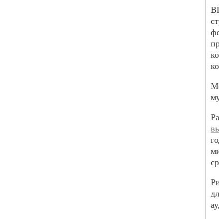
В
с
ф
п
к
ко
М
му
Р
в
г
м
с
Р
д
ау