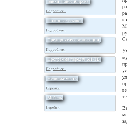
п
Банки Новосибирска
р
Подробнее...
р
к
Полезные ссылки
М
Подробнее...
р
С
Предприятия,организации
Подробнее...
У
м
Программа передач БН-ТВ
п
Подробнее...
у
у
Недвижимость
п
Перейти
в
т
Мебель
Перейти
В
м
за