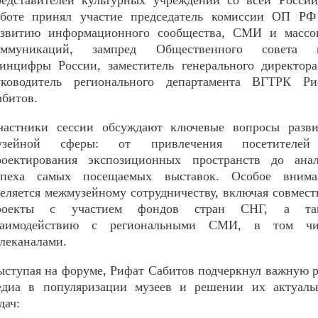
редставителей культурных учреждений со всей России
аботе принял участие председатель комиссии ОП РФ
азвитию информационного сообщества, СМИ и массо
оммуникаций, зампред Общественного совета 
инцифры России, заместитель генерального директор
уководитель регионального департамента ВГТРК Ри
абитов.
частники сессии обсуждают ключевые вопросы разви
узейной сферы: от привлечения посетителе
роектирования экспозиционных пространств до анал
спеха самых посещаемых выставок. Особое внима
деляется межмузейному сотрудничеству, включая совмес
роекты с участием фондов стран СНГ, а та
заимодействию с региональными СМИ, в том чи
елеканалами.
ыступая на форуме, Рифат Сабитов подчеркнул важную 
едиа в популяризации музеев и решении их актуаль
дач: