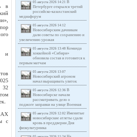
В
05 августа 2026 14:21
ь в
Петербурге открылся третий
российско-казахстанский
кий
медиафорум
и»,
05 августа 2026 14:12
пор
Новосибирским дачникам
ного
дали советы по сохранению и
увеличению урожая
Команда
05 августа 2026 13:48
я и
хоккейной «Сибири»
обновила состав и готовится к
первым матчам
05 августа 2026 13:07
тов
Новосибирский агроном
2025
начал выращивать улиток
 32
В
05 августа 2026 12:36
том
Новосибирске начали
рассматривать дело о
ек.
поджоге заправки на улице Военная
Именитые
МАХ
05 августа 2026 12:02
новосибирские атлеты сдали
ы с
кровь в преддверии Дня
физкультурника
На
05 августа 2026 11:24