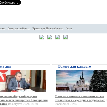
лиза
Генеральный план
Транспорт Новосибирска
Фото
ма дня
Важно для каждого
му новосибирский депутат
С какими новыми вызовами может
умы выступил против блокировки
столкнуться «мусорная реформа»?
1
gram?
06 августа 2026 14:36
июля 2026 21:47