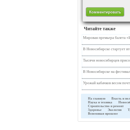
Читайте также
Мировая премьера балета «
В Новосибирске стартует в
Тысячи новосибирцев присо
В Новосибирске на фестивал
Урожай кабачков весом почт
На главную
Власть и по
Наука и техника
Новоси
Строительство и ремонт
Здоровье
Экология
Т
Вспоминая прошлое