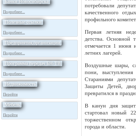
Банки Новосибирска
потребовали депута
Подробнее...
качественного отды
профильного комитет
Полезные ссылки
Первая летняя нед
Подробнее...
детства. Основной 
Предприятия,организации
отмечается 1 июня 
летних лагерей.
Подробнее...
Программа передач БН-ТВ
Воздушные шары, сл
пони, выступления
Подробнее...
Стараниями депутат
Недвижимость
Защиты Детей, дво
превратился в празд
Перейти
Мебель
В канун дня защит
стартовал новый 22
Перейти
торжественном отк
города и области.