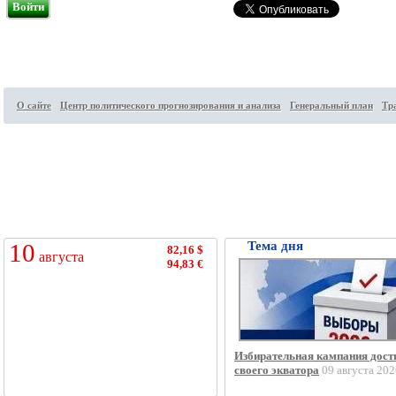
Войти
О сайте
Центр политического прогнозирования и анализа
Генеральный план
Тр
Посетителей на сайте:
98
↑
10
Тема дня
82,16 $
августа
94,83 €
Избирательная кампания дост
своего экватора
09 августа 202