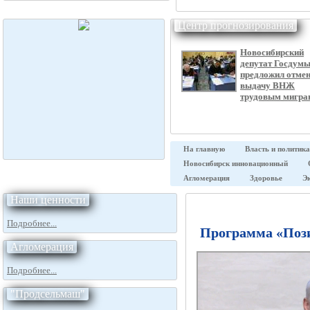
Центр прогнозирования
Новосибирский
депутат Госдум
предложил отме
выдачу ВНЖ
трудовым мигра
На главную
Власть и политика
Новосибирск инновационный
Агломерация
Здоровье
Э
Наши ценности
Подробнее...
Программа «Пози
Агломерация
Подробнее...
"Продсельмаш"