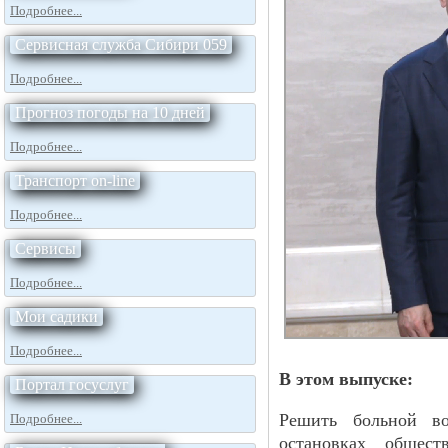
Подробнее...
Сервисная служба Сибири 059
Подробнее...
Прогноз погоды на 10 дней
Подробнее...
Транспорт on-line
Подробнее...
Сервисы
Подробнее...
Мои садики
Подробнее...
В этом выпуске:
Портал госуслуг
Решить больной во
Подробнее...
остановках общест