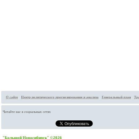
О сайте
Центр политического прогнозирования и анализа
Генеральный план
Тр
Читайте нас в социальных сетях
"Большой Новосибирск" ©2026