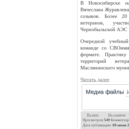
В Новосибирске н
Вячеслава Журавлева
созывов. Более 20
ветеранов, учас
Чернобыльской АЭС
Очередной учебный
команде со СВОими
формате. Практику
территорий вет
Маслянинского муниц
Читать далее
Медиа файлы
На верх
На главную
Просмотров:
549
Комментар
Дата публикации:
08 июня 2