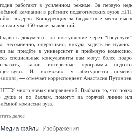
егодня работают в усиленном режиме. За первую нед
риёмной кампании в рейтинге педагогических вузов НГ
ройке лидеров. Конкуренция за бюджетные места высо
риняли уже 450 тысяч заявлений.
Подавать документы на поступление через "Госуслуги
то, несомненно, оперативно, никуда ходить не нужно.
сли вы придёте в университет в приёмную комиссию,
десь специальные консультанты вам могут более подр
ассказать, какие интересные программы подгото
уществуют. И, возможно, у абитуриента поменяе
озиция», — отмечает корреспондент Анастасия Путинцев
 НГПУ много новых направлений. Выбрать то, что подх
о душе и по баллам, помогут на горячей линии ил
риёмной комиссии вуза.
тать далее
Медиа файлы
Изображения