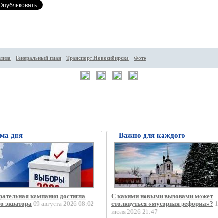
лиза
Генеральный план
Транспорт Новосибирска
Фото
ма дня
Важно для каждого
рательная кампания достигла
С какими новыми вызовами может
го экватора
09 августа 2026 08:02
столкнуться «мусорная реформа»?
1
июля 2026 21:47