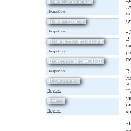
д
Банки Новосибирска
д
Подробнее...
и
це
Полезные ссылки
Подробнее...
«Д
В
Предприятия,организации
н
Подробнее...
р
п
Программа передач БН-ТВ
В 
Подробнее...
Н
Недвижимость
В
Н
Перейти
у
Мебель
о
Перейти
ко
«
н