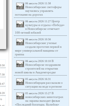
06 августа 2026 11:58
Новосибирские светофоры
научились управлять
потоками на дорогах
Центр
06 августа 2026 11:27
культуры и отдыха «Победа»
в Новосибирске отмечает
100-летний юбилей
06 августа 2026 10:56
Новосибирские ученые
создали прототип первой в
мире универсальной вакцины от
гриппа
В
06 августа 2026 10:10
Новосибирске поздравили
0:50
строителей на открытии
новой школы в Академгородке
7:30
05 августа 2026 16:31
Новосибирцам рассказали о
6:47
ситуации на воде в регионе
В
6:20
05 августа 2026 15:27
новосибирских кинотеатрах
го
на экраны выходит фильм
«Последний богатырь: Колобок»