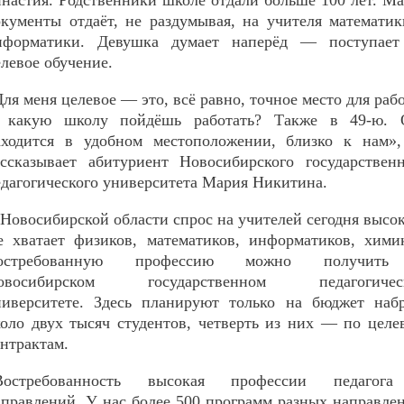
инастия. Родственники школе отдали больше 100 лет. М
окументы отдаёт, не раздумывая, на учителя математи
нформатики. Девушка думает наперёд — поступает
левое обучение.
ля меня целевое — это, всё равно, точное место для раб
 какую школу пойдёшь работать? Также в 49-ю. 
аходится в удобном местоположении, близко к нам»
ассказывает абитуриент Новосибирского государствен
едагогического университета Мария Никитина.
Новосибирской области спрос на учителей сегодня высо
е хватает физиков, математиков, информатиков, хими
остребованную профессию можно получит
овосибирском государственном педагогичес
ниверситете. Здесь планируют только на бюджет набр
коло двух тысяч студентов, четверть из них — по цел
нтрактам.
Востребованность высокая профессии педагог
аправлений. У нас более 500 программ разных направле