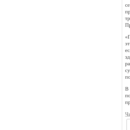
с
п
т
П
«
э
е
з
р
с
п
В
п
п
Чи