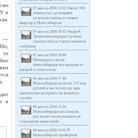
елю
Около 300
07 августа 2026 11:02
ПУ в
обманутых дольщиков
получили ключи от новых
кая.
квартир в Новосибирске
Андрей
07 августа 2026 10:35
Травников наградил лучших
" —
строителей на торжественном
 Но,
собрании
 то
07 августа 2026 10:00
обно
Пятнадцать тысяч
новосибирцев пострадали от
вки
клещей в этом сезоне
тся
06 августа 2026 17:48
а.
Новосибирцы получат 2,9 млн
рублей и места в вузах при
заключении контракта на военную
одит
службу
и в
06 августа 2026 15:34
Новосибирцам рассказали,
кто может воспользоваться
«гаражной амнистией»
В
06 августа 2026 15:02
Новосибирске проверили