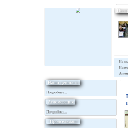
Цент
На гл
Новос
Аглом
Наши ценности
Подробнее...
Агломерация
Подробнее...
"Продсельмаш"