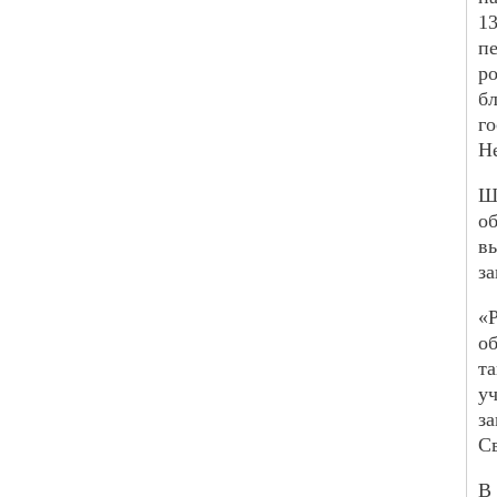
1
п
р
б
г
Н
Ш
об
в
за
«
о
та
у
з
С
В