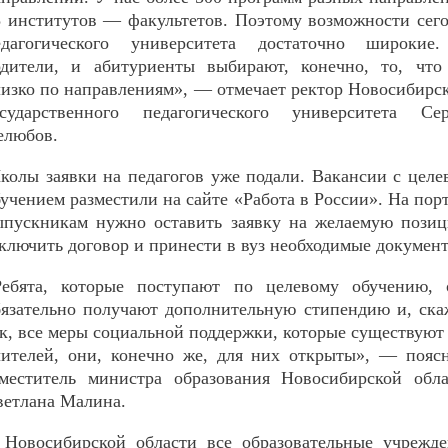
3 институтов — факультетов. Поэтому возможности сег
едагогического университета достаточно широкие
одители, и абитуриенты выбирают, конечно, то, что
лизко по направлениям», — отмечает ректор Новосибирс
осударственного педагогического университета Сер
елюбов.
колы заявки на педагогов уже подали. Вакансии с цел
учением разместили на сайте «Работа в России». На пор
ыпускникам нужно оставить заявку на желаемую позиц
ключить договор и принести в вуз необходимые докумен
Ребята, которые поступают по целевому обучению, 
бязательно получают дополнительную стипендию и, ск
к, все меры социальной поддержки, которые существуют
чителей, они, конечно же, для них открыты», — пояс
аместитель министра образования Новосибирской обла
ветлана Малина.
 Новосибирской области все образовательные учрежде