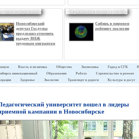
р прогнозирования
Загрязнения воздуха on-line
Новосибирский
Сибирь в мировом
депутат Госдумы
рейтинге экологии
предложил отменить
выдачу ВНЖ
трудовым мигрантам
авную
Власть и политика
Общество
Экономика
Город и СГК
Н
ибирск инновационный
Образование
Работа
Строительство и ремонт
ерация
Здоровье
Экология
Транспорт и дороги
Культура и досуг
Педагогический университет вошел в лидеры
приемной кампании в Новосибирске