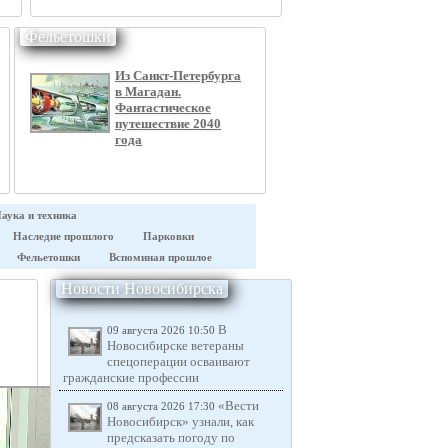
Фельетошки
Из Санкт-Петербурга
в Магадан.
Фантастическое
путешествие 2040
года
аука и техника
Наследие прошлого
Парковки
Фельетошки
Вспоминая прошлое
Новости Новосибирска
В
09 августа 2026 10:50
Новосибирске ветераны
спецоперации осваивают
гражданские профессии
«Вести
08 августа 2026 17:30
Новосибирск» узнали, как
предсказать погоду по