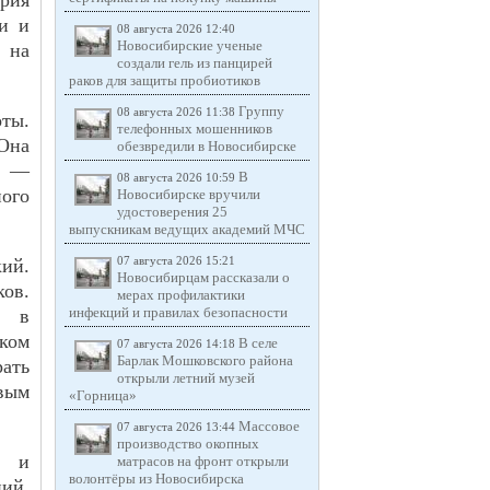
ария
ки и
08 августа 2026 12:40
Новосибирские ученые
 на
создали гель из панцирей
раков для защиты пробиотиков
Группу
08 августа 2026 11:38
оты.
телефонных мошенников
Она
обезвредили в Новосибирске
, —
В
08 августа 2026 10:59
ного
Новосибирске вручили
удостоверения 25
выпускникам ведущих академий МЧС
кий.
07 августа 2026 15:21
Новосибирцам рассказали о
ков.
мерах профилактики
инфекций и правилах безопасности
ь в
ком
В селе
07 августа 2026 14:18
Барлак Мошковского района
ать
открыли летний музей
евым
«Горница»
Массовое
07 августа 2026 13:44
производство окопных
а и
матрасов на фронт открыли
волонтёры из Новосибирска
ний.