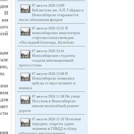
одня
07 августа 2026 13:09
Библиотека им. А.П. Гайдара в
. И
Новосибирске открывается
 им
после обновления фондов
кого
В
07 августа 2026 12:51
гей
новосибирских кинотеатрах
стартовал показ комедии
«Последний богатырь. Колобок»
07 августа 2026 12:41
евым
Новосибирские студенты
тале
создали инновационный
протез стопы
ию,
ты.
В
07 августа 2026 12:06
Новосибирске появились
арбузы со вкусом манго и
они
ананаса
ажем
На улице
07 августа 2026 11:38
 для
Петухова в Новосибирске
няет
начали масштабный ремонт
дороги
сти
Полезная
07 августа 2026 11:33
передача: секреты сдачи
экзамена в ГИБДД и обзор
ния
гибридных внедорожников