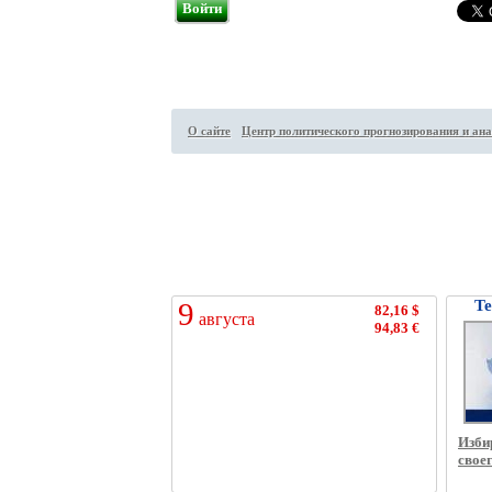
Войти
О сайте
Центр политического прогнозирования и ана
Посетителей на сайте:
26
↑
9
Те
82,16 $
августа
94,83 €
Изби
свое