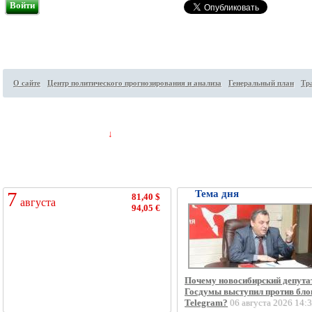
Войти
О сайте
Центр политического прогнозирования и анализа
Генеральный план
Тр
Посетителей на сайте:
94
↓
7
Тема дня
81,40 $
августа
94,05 €
Почему новосибирский депута
Госдумы выступил против бло
Telegram?
06 августа 2026 14: