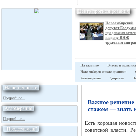
Центр прогнозирования
Новосибирский
депутат Госдум
предложил отме
выдачу ВНЖ
трудовым мигра
На главную
Власть и политика
Новосибирск инновационный
Агломерация
Здоровье
Э
Наши ценности
Подробнее...
Важное решение 
Агломерация
стажем — знать 
Подробнее...
Есть хорошая новост
"Продсельмаш"
советской власти. Р