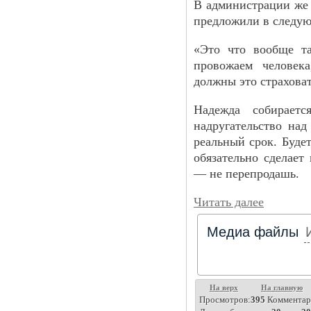
В администрации же
предложили в следую
«Это что вообще т
провожаем человек
должны это страхова
Надежда собирает
надругательство над
реальный срок. Буде
обязательно сделает
— не перепродашь.
Читать далее
Медиа файлы
На верх
На главную
Просмотров:
395
Комментар