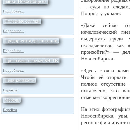
Захоронение родных 
Банки Новосибирска
— судя по следам
Подробнее...
Попросту украли.
Полезные ссылки
«Даже сейчас г
Подробнее...
нечеловеческий гн
выдернуть среди
Предприятия,организации
складывается: как
Подробнее...
произойти?» — дел
Новосибирска.
Программа передач БН-ТВ
«Здесь стояла каме
Подробнее...
Чтобы её оторвать 
Недвижимость
полное отсутствие
исключено, что в
Перейти
отмечает корреспонд
Мебель
На этих фотография
Перейти
Новосибирска, увы
регионе фиксируют п