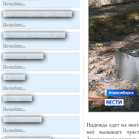
Подробнее...
Сервисная служба Сибири 059
Подробнее...
Прогноз погоды на 10 дней
Подробнее...
Транспорт on-line
Подробнее...
Сервисы
Подробнее...
Мои садики
Подробнее...
Портал госуслуг
Надежда едет на моги
Подробнее...
неё вызывает чувс