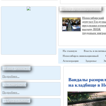
Центр прогнозирования
Новосибирский
депутат Госдум
предложил отме
выдачу ВНЖ
трудовым мигра
На главную
Власть и политика
Новосибирск инновационный
Агломерация
Здоровье
Э
Наши ценности
Подробнее...
Вандалы разорил
Агломерация
на кладбище в Н
Подробнее...
"Продсельмаш"