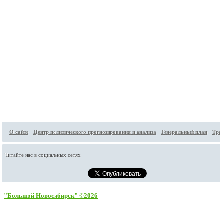
О сайте
Центр политического прогнозирования и анализа
Генеральный план
Тр
Читайте нас в социальных сетях
"Большой Новосибирск" ©2026