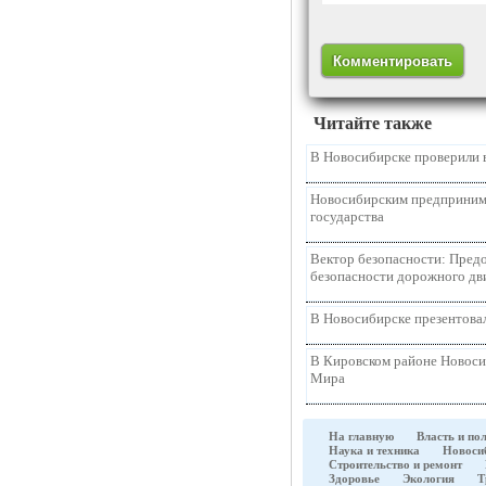
Читайте также
В Новосибирске проверили 
Новосибирским предпринима
государства
Вектор безопасности: Предо
безопасности дорожного д
В Новосибирске презентова
В Кировском районе Новоси
Мира
На главную
Власть и по
Наука и техника
Новоси
Строительство и ремонт
Здоровье
Экология
Т