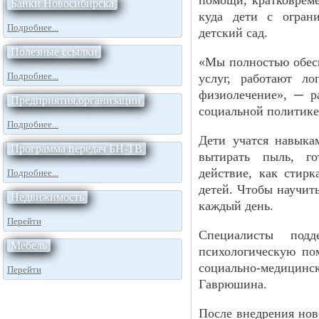
помощи, кратковреме
Банки Новосибирска
куда дети с огран
Подробнее...
детский сад.
Полезные ссылки
«Мы полностью обес
Подробнее...
услуг, работают ло
физиолечение», ─ р
Предприятия,организации
социальной политике
Подробнее...
Дети учатся навыка
Программа передач БН-ТВ
вытирать пыль, го
действие, как стир
Подробнее...
детей. Чтобы научит
Недвижимость
каждый день.
Перейти
Специалисты подд
Мебель
психологическую по
социально-медицинс
Перейти
Гаврюшина.
После внедрения нов