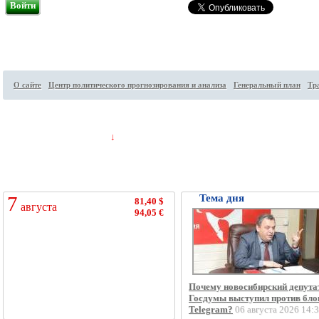
Войти
О сайте
Центр политического прогнозирования и анализа
Генеральный план
Тр
Посетителей на сайте:
31
↓
7
Тема дня
81,40 $
августа
94,05 €
Почему новосибирский депута
Госдумы выступил против бло
Telegram?
06 августа 2026 14: