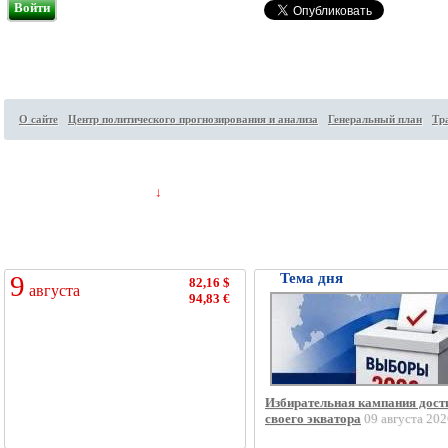
Войти
О сайте
Центр политического прогнозирования и анализа
Генеральный план
Тр
Посетителей на сайте:
95
↓
9
Тема дня
82,16 $
августа
94,83 €
Избирательная кампания дост
своего экватора
09 августа 202