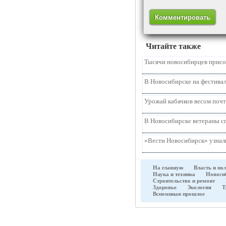
Читайте также
Тысячи новосибирцев присо
В Новосибирске на фестивал
Урожай кабачков весом почт
В Новосибирске ветераны с
«Вести Новосибирск» узнали
На главную
Власть и по
Наука и техника
Новоси
Строительство и ремонт
Здоровье
Экология
Т
Вспоминая прошлое