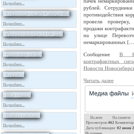
пачек немаркированн
Подробнее...
рублей. Сотрудники
Сервисная служба Сибири 059
противодействия ко
провели проверку,
Подробнее...
продажи контрафактн
Прогноз погоды на 10 дней
на улице Перевоз
немаркированных […
Подробнее...
Транспорт on-line
Сообщение
В Но
контрафактных сига
Подробнее...
Новости Новосибирс
Сервисы
Читать далее
Подробнее...
Медиа файлы
Мои садики
Подробнее...
Портал госуслуг
На верх
На главную
Просмотров:
462
Комментар
Подробнее...
Дата публикации:
02 июня 2
Источник