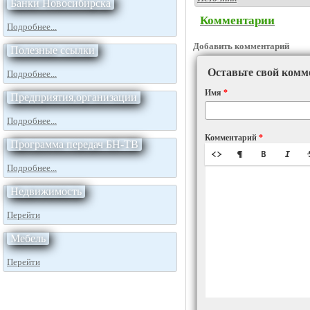
Банки Новосибирска
Комментарии
Подробнее...
Добавить комментарий
Полезные ссылки
Оставьте свой комм
Подробнее...
Имя
*
Предприятия,организации
Подробнее...
Комментарий
*
Программа передач БН-ТВ
Подробнее...
Недвижимость
Перейти
Мебель
Перейти