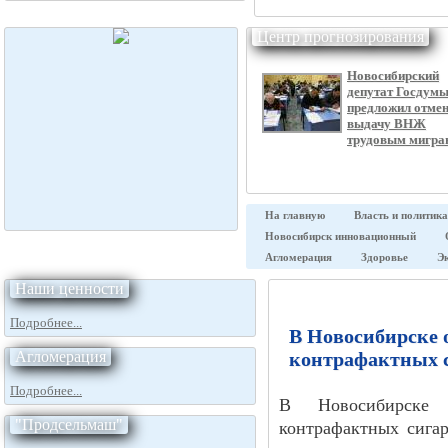
Центр прогнозирования
Новосибирский
депутат Госдум
предложил отме
выдачу ВНЖ
трудовым мигра
На главную
Власть и политика
Новосибирск инновационный
Агломерация
Здоровье
Э
Наши ценности
Подробнее...
В Новосибирске 
Агломерация
контрафактных 
Подробнее...
В Новосибирске 
"Продсельмаш"
контрафактных сигар