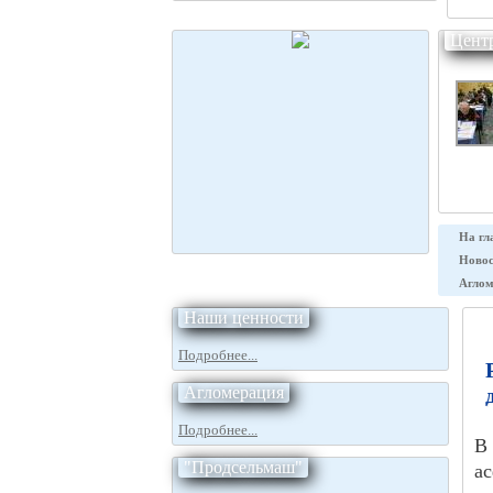
Цент
На гл
Новос
Аглом
Наши ценности
Подробнее...
Агломерация
Подробнее...
В
"Продсельмаш"
ас