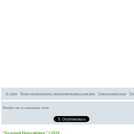
О сайте
Центр политического прогнозирования и анализа
Генеральный план
Тр
Читайте нас в социальных сетях
"Большой Новосибирск" ©2026