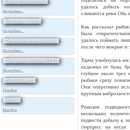
поделилась на порт
Банки Новосибирска
удалось добыть но
Подробнее...
сливаются реки Обь 
Полезные ссылки
Как рассказал рыба
Подробнее...
была отвратительн
удалось поймать лиш
Предприятия,организации
после чего мокрые и 
Подробнее...
Удача улыбнулась им
Программа передач БН-ТВ
недалеко от базы, б
Подробнее...
глубине около трех
рыбаки сразу понял
Недвижимость
Они оперативно вста
Перейти
крупным виброхвост
Мебель
Реакция подводно
Перейти
нескольких волнит
подвести добычу к ло
сюрприз: на весах 