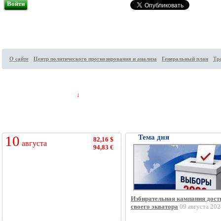
Войти
О сайте
Центр политического прогнозирования и анализа
Генеральный план
Тр
Посетителей на сайте:
88
↓
10
Тема дня
82,16 $
августа
94,83 €
Избирательная кампания дост
своего экватора
09 августа 202