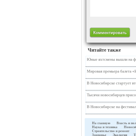
Читайте также
Юные яхтсмены вышли на ф
Мировая премьера балета «
В Новосибирске стартует в
Тысячи новосибирцев присо
В Новосибирске на фестивал
На главную
Власть и по
Наука и техника
Новоси
Строительство и ремонт
Здоровье
Экология
Т