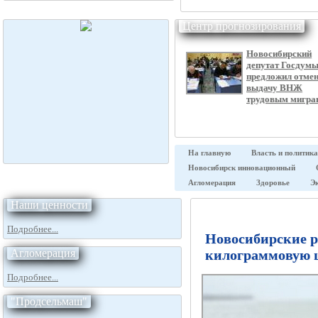
Центр прогнозирования
Новосибирский
депутат Госдум
предложил отме
выдачу ВНЖ
трудовым мигра
На главную
Власть и политика
Новосибирск инновационный
Агломерация
Здоровье
Э
Наши ценности
Подробнее...
Новосибирские р
Агломерация
килограммовую 
Подробнее...
"Продсельмаш"