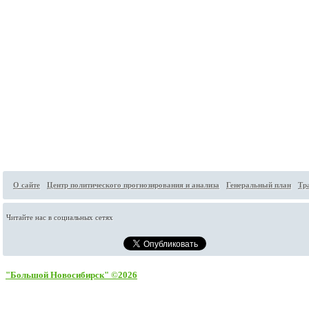
О сайте
Центр политического прогнозирования и анализа
Генеральный план
Тр
Читайте нас в социальных сетях
"Большой Новосибирск" ©2026