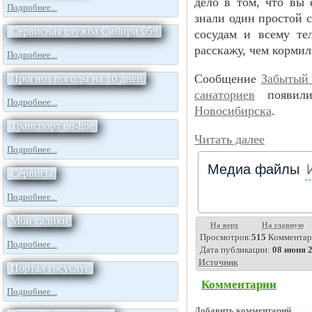
дело в том, что вы 
Подробнее...
знали один простой с
Сервисная служба Сибири 059
сосудам и всему тел
расскажу, чем корми
Подробнее...
Сообщение
Забытый 
Прогноз погоды на 10 дней
санаториев
появили
Подробнее...
Новосибирска
.
Транспорт on-line
Читать далее
Подробнее...
Медиа файлы
Сервисы
Подробнее...
Мои садики
На верх
На главную
Просмотров:
515
Комментар
Подробнее...
Дата публикации:
08 июня 2
Источник
Портал госуслуг
Комментарии
Подробнее...
Добавить комментарий