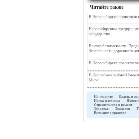
Читайте также
В Новосибирске проверили 
Новосибирским предпринима
государства
Вектор безопасности: Предо
безопасности дорожного д
В Новосибирске презентова
В Кировском районе Новоси
Мира
На главную
Власть и по
Наука и техника
Новоси
Строительство и ремонт
Здоровье
Экология
Т
Вспоминая прошлое