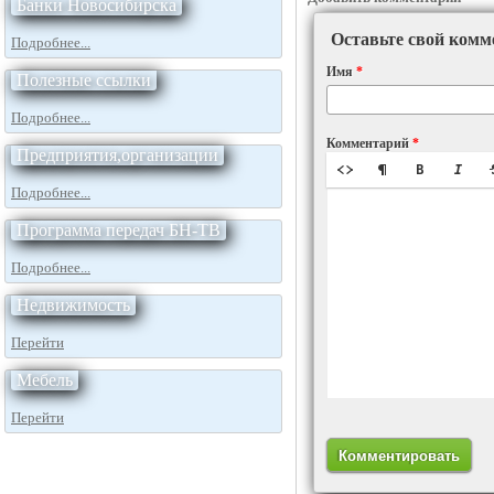
Банки Новосибирска
Оставьте свой комм
Подробнее...
Имя
*
Полезные ссылки
Подробнее...
Комментарий
*
Предприятия,организации
Подробнее...
Программа передач БН-ТВ
Подробнее...
Недвижимость
Перейти
Мебель
Перейти