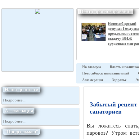
Центр прогнозирования
Новосибирский
депутат Госдум
предложил отме
выдачу ВНЖ
трудовым мигра
На главную
Власть и политика
Новосибирск инновационный
Агломерация
Здоровье
Э
Наши ценности
Подробнее...
Забытый рецепт 
Агломерация
санаториев
Подробнее...
Вы ложитесь спать
"Продсельмаш"
паровоз? Утром вст