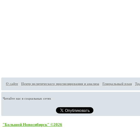
О сайте
Центр политического прогнозирования и анализа
Генеральный план
Тр
Читайте нас в социальных сетях
"Большой Новосибирск" ©2026