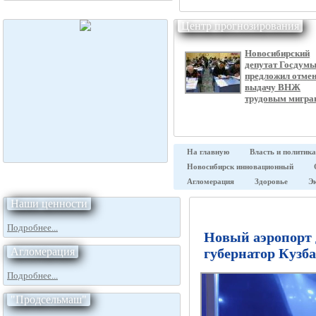
Центр прогнозирования
Новосибирский
депутат Госдум
предложил отме
выдачу ВНЖ
трудовым мигра
На главную
Власть и политика
Новосибирск инновационный
Агломерация
Здоровье
Э
Наши ценности
Подробнее...
Новый аэропорт
Агломерация
губернатор Кузб
Подробнее...
"Продсельмаш"