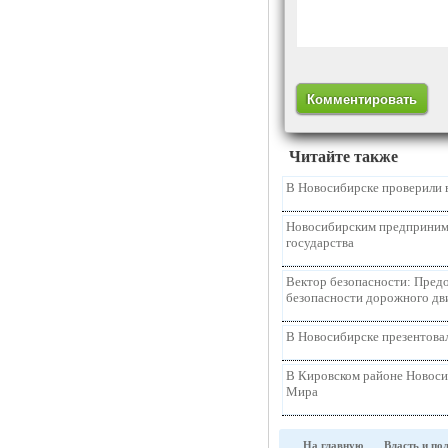
Читайте также
В Новосибирске проверили 
Новосибирским предпринима
государства
Вектор безопасности: Предо
безопасности дорожного д
В Новосибирске презентова
В Кировском районе Новоси
Мира
На главную
Власть и по