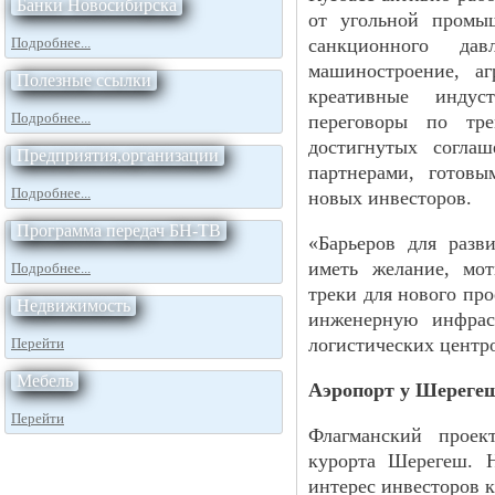
Банки Новосибирска
от угольной промы
Подробнее...
санкционного да
машиностроение, а
Полезные ссылки
креативные инду
Подробнее...
переговоры по тре
достигнутых согла
Предприятия,организации
партнерами, готовы
Подробнее...
новых инвесторов.
Программа передач БН-ТВ
«Барьеров для разв
иметь желание, мо
Подробнее...
треки для нового пр
Недвижимость
инженерную инфрас
логистических центр
Перейти
Мебель
Аэропорт у Шереге
Перейти
Флагманский проек
курорта Шерегеш. Н
интерес инвесторов к