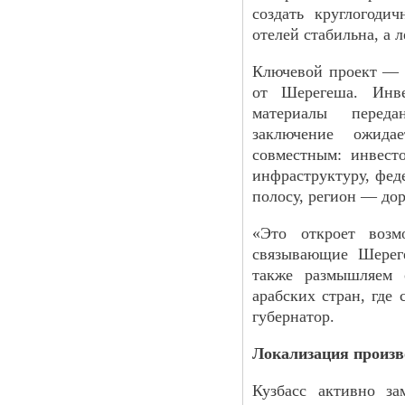
создать круглогоди
отелей стабильна, а 
Ключевой проект — с
от Шерегеша. Инве
материалы переда
заключение ожида
совместным: инвест
инфраструктуру, фе
полосу, регион — до
«Это откроет возм
связывающие Шерег
также размышляем 
арабских стран, где 
губернатор.
Локализация произв
Кузбасс активно за