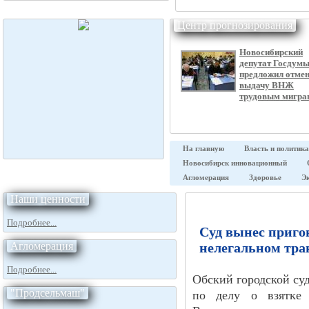
Центр прогнозирования
Новосибирский
депутат Госдум
предложил отме
выдачу ВНЖ
трудовым мигра
На главную
Власть и политика
Новосибирск инновационный
Агломерация
Здоровье
Э
Наши ценности
Подробнее...
Суд вынес пригов
Агломерация
нелегальном тра
Подробнее...
Обский городской су
"Продсельмаш"
по делу о взятке 