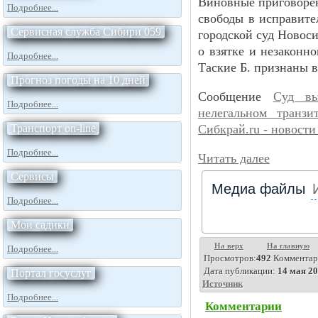
Виновные приговорен
Подробнее...
свободы в исправите
Сервисная служба Сибири 059
городской суд Новос
о взятке и незаконн
Подробнее...
Таские Б. признаны 
Прогноз погоды на 10 дней
Сообщение
Суд вы
Подробнее...
нелегальном транзи
Транспорт on-line
Сибкрай.ru - новост
Подробнее...
Читать далее
Сервисы
Медиа файлы
Подробнее...
Мои садики
На верх
На главную
Подробнее...
Просмотров:
492
Комментар
Дата публикации:
14 мая 20
Портал госуслуг
Источник
Подробнее...
Комментарии