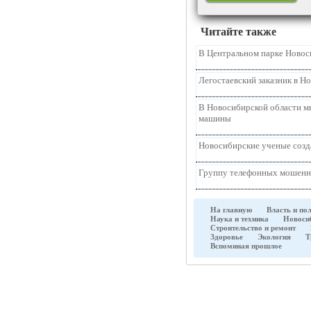
Читайте также
В Центральном парке Новос
Легостаевский заказник в Н
В Новосибирской области м
машины
Новосибирские ученые созда
Группу телефонных мошенни
На главную
Власть и по
Наука и техника
Новоси
Строительство и ремонт
Здоровье
Экология
Т
Вспоминая прошлое