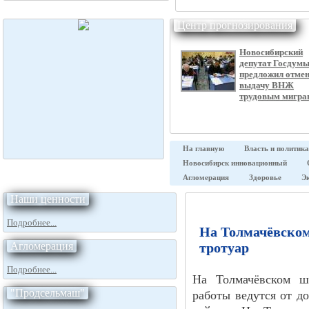
Центр прогнозирования
Новосибирский
депутат Госдум
предложил отме
выдачу ВНЖ
трудовым мигра
На главную
Власть и политика
Новосибирск инновационный
Агломерация
Здоровье
Э
Наши ценности
Подробнее...
На Толмачёвском
Агломерация
тротуар
Подробнее...
На Толмачёвском шо
"Продсельмаш"
работы ведутся от д