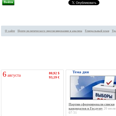
Войти
О сайте
Центр политического прогнозирования и анализа
Генеральный план
Тр
Посетителей на сайте:
39
↑
6
Тема дня
80,92 $
августа
93,19 €
Партии сформировали списки
кандидатов в Госдуму
20 июля
07:51