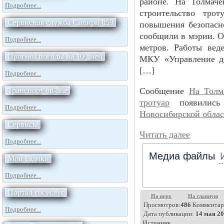
районе. На Толмаче
Подробнее...
строительство трот
Сервисная служба Сибири 059
повышения безопасн
сообщили в мэрии. О
Подробнее...
метров. Работы вед
Прогноз погоды на 10 дней
МКУ «Управление до
[…]
Подробнее...
Транспорт on-line
Сообщение
На Толм
тротуар
появились
Подробнее...
Новосибирской обла
Сервисы
Читать далее
Подробнее...
Медиа файлы
Мои садики
Подробнее...
Портал госуслуг
На верх
На главную
Просмотров:
486
Комментар
Подробнее...
Дата публикации:
14 мая 20
Источник