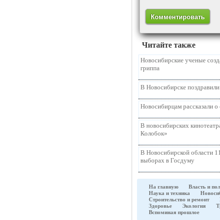
Читайте также
Новосибирские ученые созд
гриппа
В Новосибирске поздравили
Новосибирцам рассказали о 
В новосибирских кинотеатр
Колобок»
В Новосибирской области 11
выборах в Госдуму
На главную
Власть и по
Наука и техника
Новоси
Строительство и ремонт
Здоровье
Экология
Т
Вспоминая прошлое