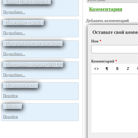
Банки Новосибирска
Комментарии
Подробнее...
Добавить комментарий
Полезные ссылки
Оставьте свой комм
Подробнее...
Имя
*
Предприятия,организации
Подробнее...
Комментарий
*
Программа передач БН-ТВ
Подробнее...
Недвижимость
Перейти
Мебель
Перейти