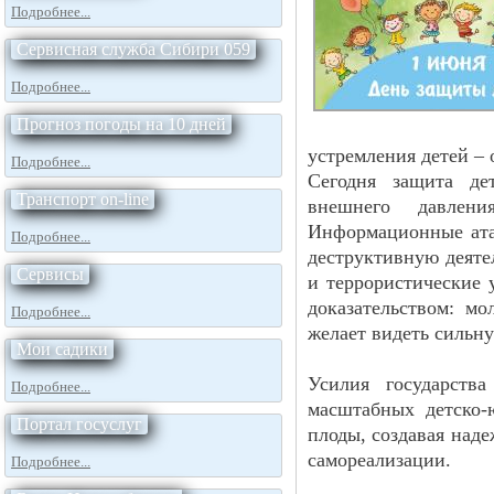
Подробнее...
Сервисная служба Сибири 059
Подробнее...
Прогноз погоды на 10 дней
устремления детей – 
Подробнее...
Сегодня защита де
Транспорт on-line
внешнего давлени
Информационные ата
Подробнее...
деструктивную деяте
Сервисы
и террористические 
доказательством: м
Подробнее...
желает видеть сильн
Мои садики
Усилия государств
Подробнее...
масштабных детско
Портал госуслуг
плоды, создавая над
самореализации.
Подробнее...