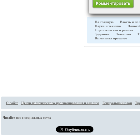
На главную
Власть и по
Наука и техника
Новоси
Строительство и ремонт
Здоровье
Экология
Т
Вспоминая прошлое
О сайте
Центр политического прогнозирования и анализа
Генеральный план
Тр
Читайте нас в социальных сетях