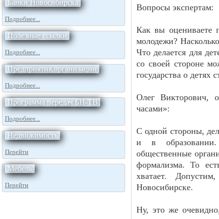
Банки Новосибирска
Вопросы экспертам:
Подробнее...
Как вы оцениваете 
Полезные ссылки
молодежи? Насколько
Что делается для де
Подробнее...
со своей стороне мо
Предприятия,организации
государства о детях 
Подробнее...
Олег Викторович, 
Программа передач БН-ТВ
часами»:
Подробнее...
С одной стороны, де
Недвижимость
и в образовании.
Перейти
общественные органи
формализма. То ест
Мебель
хватает. Допустим
Перейти
Новосибирске.
Ну, это же очевидно