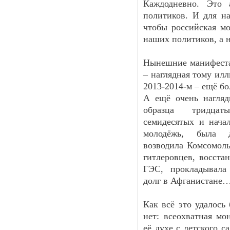
Каждодневно. Это 
политиков. И для на
чтобы российская м
наших политиков, а н
Нынешние манифеста
– наглядная тому ил
2013-2014-м – ещё бо
А ещё очень нагляд
образца тридцатых-
семидесятых и начал
молодёжь, была д
возводила Комсомоль
гитлеровцев, восста
ГЭС, прокладывала
долг в Афганистане
Как всё это удалось
нет: всеохватная мо
её духе с детского с