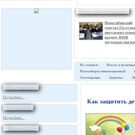
Центр прогнозирования
Новосибирский
депутат Госдум
предложил отме
выдачу ВНЖ
трудовым мигра
На главную
Власть и политика
Новосибирск инновационный
Агломерация
Здоровье
Э
Наши ценности
Подробнее...
Как защитить де
Агломерация
Подробнее...
"Продсельмаш"