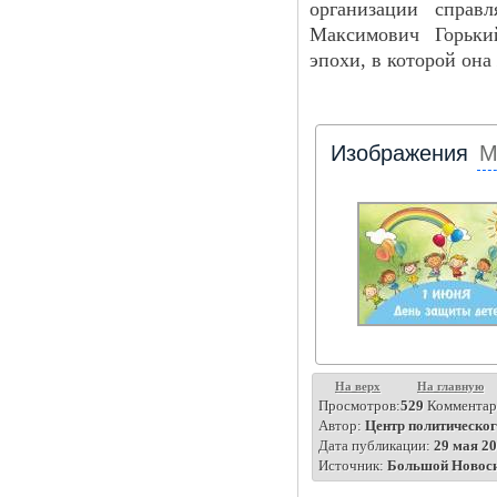
организации справ
Максимович Горьки
эпохи, в которой она
Изображения
М
На верх
На главную
Просмотров:
529
Комментар
Автор:
Центр политическог
Дата публикации:
29 мая 20
Источник:
Большой Новос