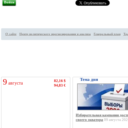
Войти
О сайте
Центр политического прогнозирования и анализа
Генеральный план
Тр
Посетителей на сайте:
33
↑
9
Тема дня
82,16 $
августа
94,83 €
Избирательная кампания дост
своего экватора
09 августа 202