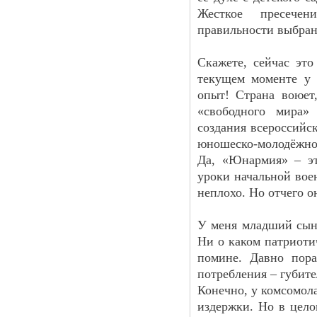
Жесткое пресече
правильности выбра
Скажете, сейчас эт
текущем моменте у 
опыт! Страна воюет
«свободного мира»
создания всероссийск
юношеско-молодёжной
Да, «Юнармия» – эт
уроки начальной вое
неплохо. Но отчего 
У меня младший сын 
Ни о каком патриоти
помине. Давно пора
потребления – губит
Конечно, у комсомол
издержки. Но в цел