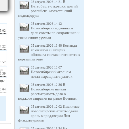
В
05 августа 2026 14:21
Петербурге открылся третий
российско-казахстанский
медиафорум
05 августа 2026 14:12
Новосибирским дачникам
5:02
дали советы по сохранению и
увеличению урожая
Команда
05 августа 2026 13:48
4:22
хоккейной «Сибири»
обновила состав и готовится к
первым матчам
3:57
05 августа 2026 13:07
рг
Новосибирский агроном
3:39
начал выращивать улиток
ицы
В
05 августа 2026 12:36
Новосибирске начали
3:04
рассматривать дело о
поджоге заправки на улице Военная
Именитые
05 августа 2026 12:02
новосибирские атлеты сдали
кровь в преддверии Дня
физкультурника
На
05 августа 2026 11:24