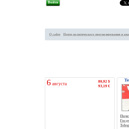
Войти
О сайте
Центр политического прогнозирования и ана
Посетителей на сайте:
46
↑
6
Те
80,92 $
августа
93,19 €
Поче
Госд
Tele