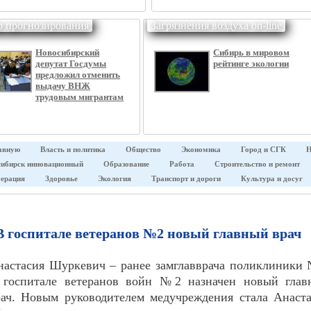
р прогнозирования
Загрязнения воздуха on-line
Новосибирский
Сибирь в мировом
депутат Госдумы
рейтинге экологии
предложил отменить
выдачу ВНЖ
трудовым мигрантам
авную
Власть и политика
Общество
Экономика
Город и СГК
Н
ибирск инновационный
Образование
Работа
Строительство и ремонт
ерация
Здоровье
Экология
Транспорт и дороги
Культура и досуг
В госпитале ветеранов №2 новый главный врач
настасия Шуркевич – ранее замглавврача поликлиники
 госпитале ветеранов войн №2 назначен новый глав
рач. Новым руководителем медучреждения стала Анаст