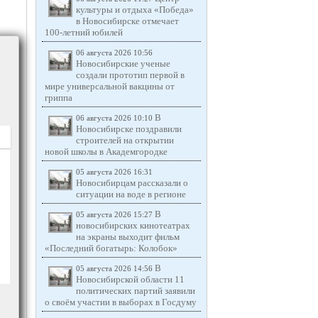
культуры и отдыха «Победа»
в Новосибирске отмечает
100-летний юбилей
06 августа 2026 10:56
Новосибирские ученые
создали прототип первой в
мире универсальной вакцины от
гриппа
В
06 августа 2026 10:10
Новосибирске поздравили
строителей на открытии
новой школы в Академгородке
05 августа 2026 16:31
Новосибирцам рассказали о
ситуации на воде в регионе
В
05 августа 2026 15:27
новосибирских кинотеатрах
на экраны выходит фильм
«Последний богатырь: Колобок»
В
05 августа 2026 14:56
Новосибирской области 11
политических партий заявили
о своём участии в выборах в Госдуму