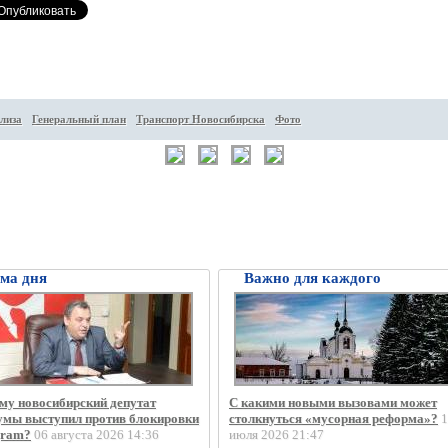
лиза
Генеральный план
Транспорт Новосибирска
Фото
ма дня
Важно для каждого
му новосибирский депутат
С какими новыми вызовами может
умы выступил против блокировки
столкнуться «мусорная реформа»?
1
gram?
06 августа 2026 14:36
июля 2026 21:47