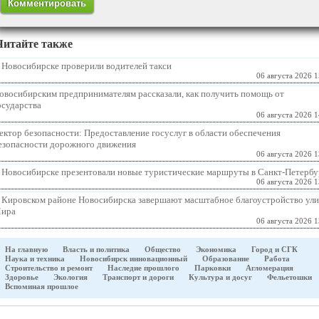
Читайте также
 Новосибирске проверили водителей такси
06 августа 2026 1
овосибирским предпринимателям рассказали, как получить помощь от
осударства
06 августа 2026 1
ектор безопасности: Предоставление госуслуг в области обеспечения
езопасности дорожного движения
06 августа 2026 1
 Новосибирске презентовали новые туристические маршруты в Санкт-Петербу
06 августа 2026 1
 Кировском районе Новосибирска завершают масштабное благоустройство ул
ира
06 августа 2026 1
На главную
Власть и политика
Общество
Экономика
Город и СГК
Наука и техника
Новосибирск инновационный
Образование
Работа
Строительство и ремонт
Наследие прошлого
Парковки
Агломерация
Здоровье
Экология
Транспорт и дороги
Культура и досуг
Фельетошки
Вспоминая прошлое