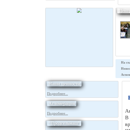
Цент
На гл
Новос
Аглом
Наши ценности
Подробнее...
Агломерация
А
Подробнее...
В
"Продсельмаш"
в