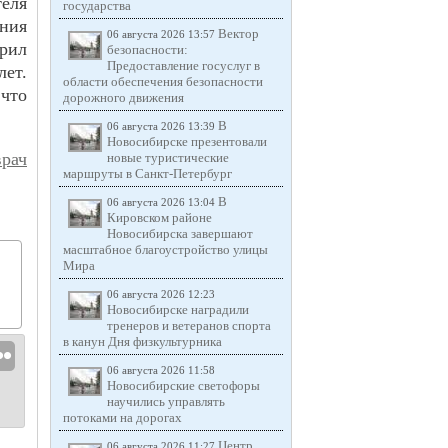
еля
государства
ния
Вектор
06 августа 2026 13:57
рил
безопасности:
Предоставление госуслуг в
лет.
области обеспечения безопасности
 что
дорожного движения
В
06 августа 2026 13:39
Новосибирске презентовали
рач
новые туристические
маршруты в Санкт-Петербург
В
06 августа 2026 13:04
Кировском районе
Новосибирска завершают
масштабное благоустройство улицы
Мира
06 августа 2026 12:23
Новосибирске наградили
тренеров и ветеранов спорта
в канун Дня физкультурника
06 августа 2026 11:58
Новосибирские светофоры
научились управлять
потоками на дорогах
Центр
06 августа 2026 11:27