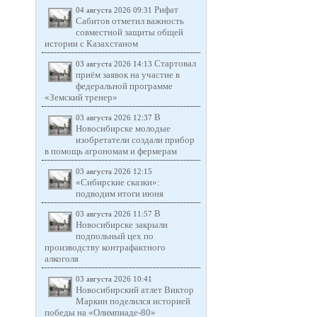
Рифат
04 августа 2026 09:31
Сабитов отметил важность
совместной защиты общей
истории с Казахстаном
Стартовал
03 августа 2026 14:13
приём заявок на участие в
федеральной программе
«Земский тренер»
В
03 августа 2026 12:37
Новосибирске молодые
изобретатели создали прибор
в помощь агрономам и фермерам
03 августа 2026 12:15
«Сибирские сказки»:
подводим итоги июня
В
03 августа 2026 11:57
Новосибирске закрыли
подпольный цех по
производству контрафактного
алкоголя
03 августа 2026 10:41
Новосибирский атлет Виктор
Маркин поделился историей
победы на «Олимпиаде-80»