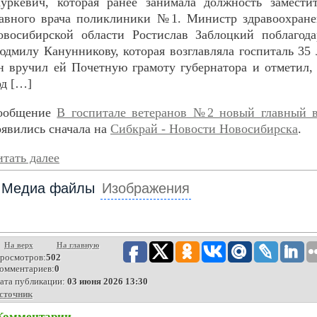
уркевич, которая ранее занимала должность заместит
лавного врача поликлиники №1. Министр здравоохране
овосибирской области Ростислав Заблоцкий поблагода
дмилу Канунникову, которая возглавляла госпиталь 35 
н вручил ей Почетную грамоту губернатора и отметил,
од […]
ообщение
В госпитале ветеранов №2 новый главный в
оявились сначала на
Сибкрай - Новости Новосибирска
.
тать далее
Медиа файлы
Изображения
На верх
На главную
росмотров:
502
омментариев:
0
ата публикации:
03 июня 2026 13:30
сточник
Комментарии