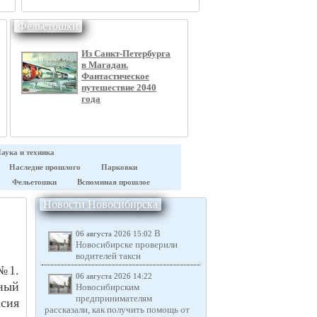
Фельетошки
Из Санкт-Петербурга
в Магадан.
Фантастическое
путешествие 2040
года
аука и техника
Наследие прошлого
Парковки
Фельетошки
Вспоминая прошлое
Новости Новосибирска
В
06 августа 2026 15:02
Новосибирске проверили
водителей такси
 №1.
06 августа 2026 14:22
ный
Новосибирским
предпринимателям
асия
рассказали, как получить помощь от