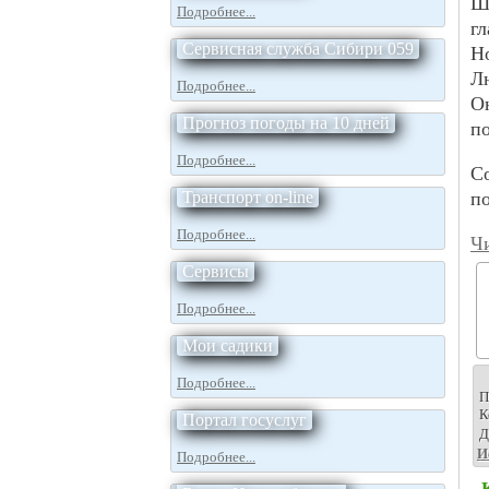
Ш
Подробнее...
г
Сервисная служба Сибири 059
Н
Лю
Подробнее...
О
Прогноз погоды на 10 дней
п
Подробнее...
С
Транспорт on-line
п
Подробнее...
Чи
Сервисы
Подробнее...
Мои садики
Подробнее...
П
К
Портал госуслуг
Д
И
Подробнее...