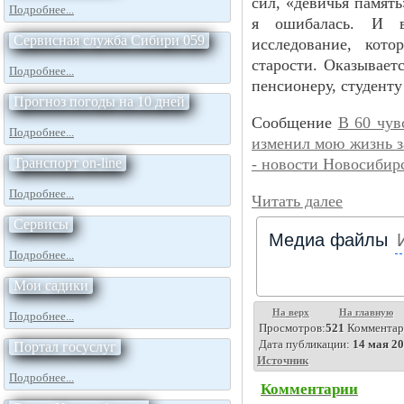
сил, «девичья память
Подробнее...
я ошибалась. И в
Сервисная служба Сибири 059
исследование, кото
старости. Оказывает
Подробнее...
пенсионеру, студент
Прогноз погоды на 10 дней
Сообщение
В 60 чув
Подробнее...
изменил мою жизнь з
Транспорт on-line
- новости Новосибир
Подробнее...
Читать далее
Сервисы
Медиа файлы
Подробнее...
Мои садики
На верх
На главную
Подробнее...
Просмотров:
521
Комментар
Дата публикации:
14 мая 20
Портал госуслуг
Источник
Подробнее...
Комментарии