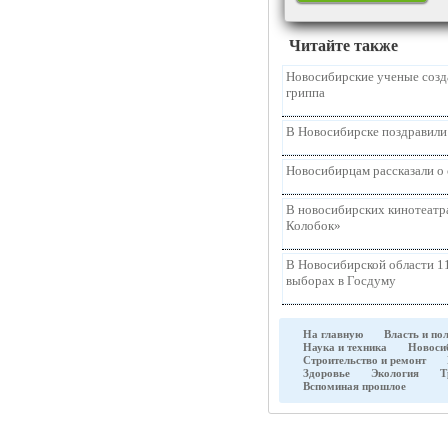
Читайте также
Новосибирские ученые созд
гриппа
В Новосибирске поздравили
Новосибирцам рассказали о 
В новосибирских кинотеатр
Колобок»
В Новосибирской области 11
выборах в Госдуму
На главную
Власть и по
Наука и техника
Новоси
Строительство и ремонт
Здоровье
Экология
Т
Вспоминая прошлое