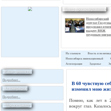
Центр прогнозирования
Новосибирский
депутат Госдум
предложил отме
выдачу ВНЖ
трудовым мигра
На главную
Власть и политика
Новосибирск инновационный
Агломерация
Здоровье
Э
Наши ценности
Подробнее...
В 60 чувствую се
Агломерация
изменил мою жиз
Подробнее...
Помню, как лет в 
"Продсельмаш"
вокруг глаз. Казалос