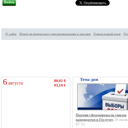
Войти
О сайте
Центр политического прогнозирования и анализа
Генеральный план
Тр
Посетителей на сайте:
76
↑
6
Тема дня
80,92 $
августа
93,19 €
Партии сформировали списки
кандидатов в Госдуму
20 июля
07:51