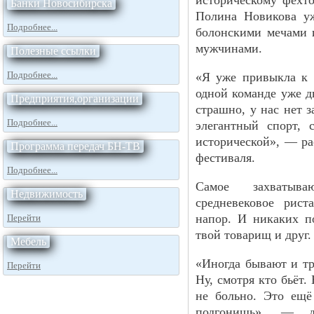
историческому фехт
Банки Новосибирска
Полина Новикова уж
Подробнее...
болонскими мечами 
мужчинами.
Полезные ссылки
Подробнее...
«Я уже привыкла к
одной команде уже д
Предприятия,организации
страшно, у нас нет з
Подробнее...
элегантный спорт, 
исторической», — ра
Программа передач БН-ТВ
фестиваля.
Подробнее...
Самое захватыв
Недвижимость
средневековое рист
напор. И никаких п
Перейти
твой товарищ и друг.
Мебель
«Иногда бывают и тр
Перейти
Ну, смотря кто бьёт.
не больно. Это ещё
подгонишь», — д