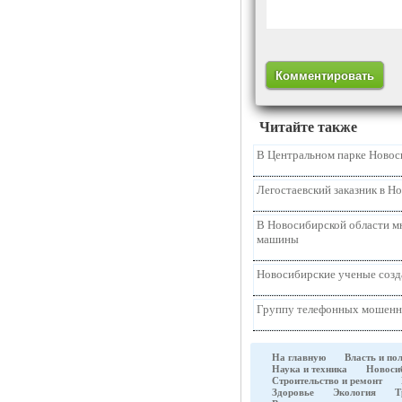
Читайте также
В Центральном парке Новос
Легостаевский заказник в Н
В Новосибирской области м
машины
Новосибирские ученые созда
Группу телефонных мошенни
На главную
Власть и по
Наука и техника
Новоси
Строительство и ремонт
Здоровье
Экология
Т