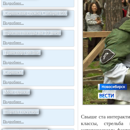
Подробнее...
Сервисная служба Сибири 059
Подробнее...
Прогноз погоды на 10 дней
Подробнее...
Транспорт on-line
Подробнее...
Сервисы
Подробнее...
Мои садики
Подробнее...
Портал госуслуг
Свыше ста интеракти
Подробнее...
классы, стрельба