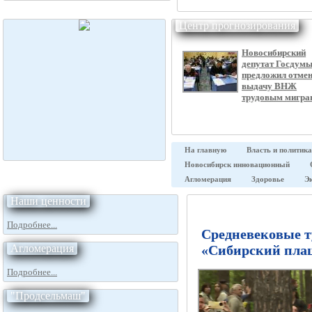
Центр прогнозирования
Новосибирский
депутат Госдум
предложил отме
выдачу ВНЖ
трудовым мигра
На главную
Власть и политика
Новосибирск инновационный
Агломерация
Здоровье
Э
Наши ценности
Подробнее...
Средневековые 
Агломерация
«Сибирский плац
Подробнее...
"Продсельмаш"