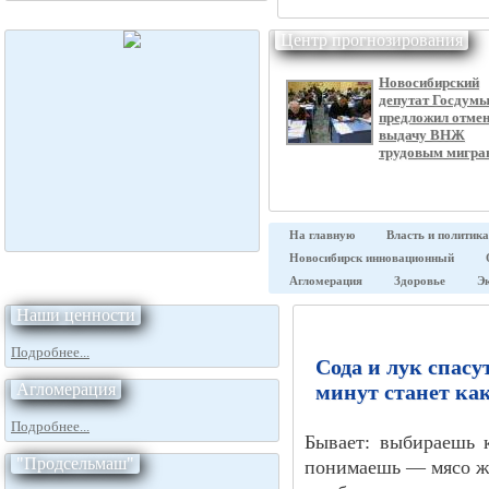
Центр прогнозирования
Новосибирский
депутат Госдум
предложил отме
выдачу ВНЖ
трудовым мигра
На главную
Власть и политика
Новосибирск инновационный
Агломерация
Здоровье
Э
Наши ценности
Подробнее...
Сода и лук спасу
Агломерация
минут станет ка
Подробнее...
Бывает: выбираешь 
"Продсельмаш"
понимаешь — мясо жё