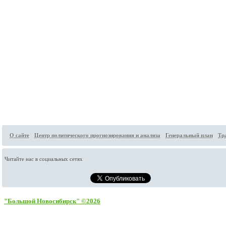
О сайте
Центр политического прогнозирования и анализа
Генеральный план
Тр
Читайте нас в социальных сетях
"Большой Новосибирск" ©2026