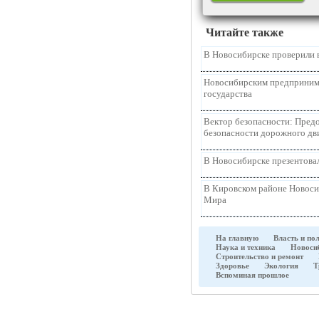
Читайте также
В Новосибирске проверили 
Новосибирским предпринима
государства
Вектор безопасности: Предо
безопасности дорожного д
В Новосибирске презентова
В Кировском районе Новоси
Мира
На главную
Власть и по
Наука и техника
Новоси
Строительство и ремонт
Здоровье
Экология
Т
Вспоминая прошлое