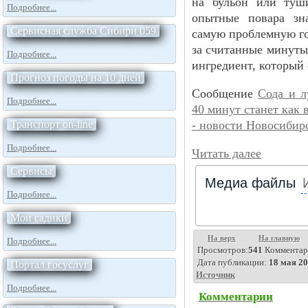
на бульон или туши
Подробнее...
опытные повара зн
Сервисная служба Сибири 059
самую проблемную г
за считанные минуты
Подробнее...
ингредиент, который 
Прогноз погоды на 10 дней
Сообщение
Сода и л
Подробнее...
40 минут станет как 
Транспорт on-line
- новости Новосибир
Подробнее...
Читать далее
Сервисы
Медиа файлы
Подробнее...
Мои садики
На верх
На главную
Подробнее...
Просмотров:
541
Комментар
Дата публикации:
18 мая 20
Портал госуслуг
Источник
Подробнее...
Комментарии