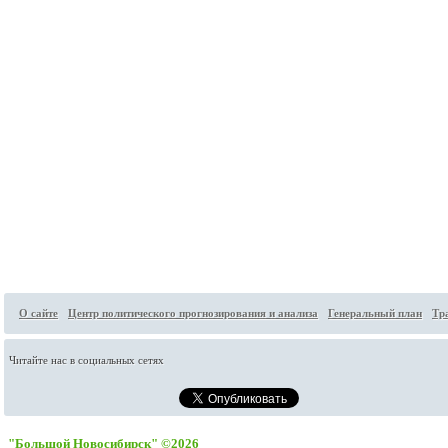
О сайте
Центр политического прогнозирования и анализа
Генеральный план
Тр
Читайте нас в социальных сетях
"Большой Новосибирск" ©2026