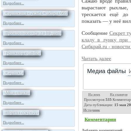
Сажаю вроде правил
Подробнее...
вырастают рыхлые, 
Сервисная служба Сибири 059
трескается ещё до 
показать — у неё вил
Подробнее...
Сообщение
Секрет т
Прогноз погоды на 10 дней
кладу в лунку при 
Подробнее...
Сибкрай.ru - новост
Транспорт on-line
Читать далее
Подробнее...
Медиа файлы
Сервисы
Подробнее...
Мои садики
На верх
На главную
Просмотров:
535
Комментар
Подробнее...
Дата публикации:
15 мая 20
Источник
Портал госуслуг
Комментарии
Подробнее...
Добавить комментарий