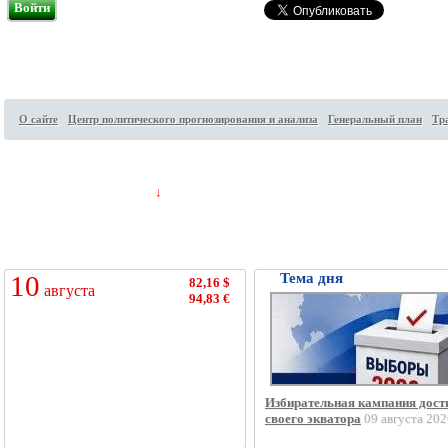
Войти
О сайте
Центр политического прогнозирования и анализа
Генеральный план
Тр
Посетителей на сайте:
84
↓
10
Тема дня
82,16 $
августа
94,83 €
Избирательная кампания дост
своего экватора
09 августа 202