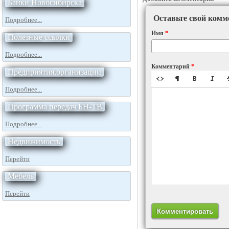
Банки Новосибирска
Оставьте свой комм
Подробнее...
Имя
*
Полезные ссылки
Подробнее...
Комментарий
*
Предприятия,организации
Подробнее...
Программа передач БН-ТВ
Подробнее...
Недвижимость
Перейти
Мебель
Перейти