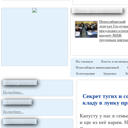
Центр прогнозирования
Новосибирский
депутат Госдум
предложил отме
выдачу ВНЖ
трудовым мигра
На главную
Власть и политика
Новосибирск инновационный
Агломерация
Здоровье
Э
Наши ценности
Подробнее...
Секрет тугих и с
Агломерация
кладу в лунку п
Подробнее...
Капусту у нас в семь
"Продсельмаш"
и щи из неё варим. Н