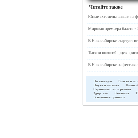
Читайте также
Юные яхтсмены вышли на ф
Мировая премьера балета «
В Новосибирске стартует в
Тысячи новосибирцев присо
В Новосибирске на фестивал
На главную
Власть и по
Наука и техника
Новоси
Строительство и ремонт
Здоровье
Экология
Т
Вспоминая прошлое