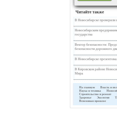
Читайте также
В Новосибирске проверили 
Новосибирским предпринима
государства
Вектор безопасности: Предо
безопасности дорожного д
В Новосибирске презентова
В Кировском районе Новоси
Мира
На главную
Власть и по
Наука и техника
Новоси
Строительство и ремонт
Здоровье
Экология
Т
Вспоминая прошлое