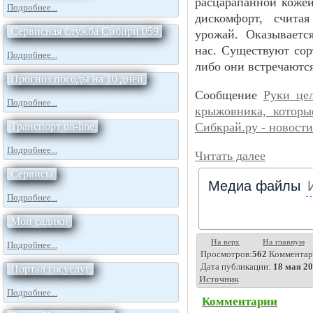
расцарапанной кожей
Подробнее...
дискомфорт, счита
Сервисная служба Сибири 059
урожай. Оказываетс
нас. Существуют сор
Подробнее...
либо они встречаютс
Прогноз погоды на 10 дней
Сообщение
Руки цел
Подробнее...
крыжовника, которы
Транспорт on-line
Сибкрай.ру - новост
Подробнее...
Читать далее
Сервисы
Медиа файлы
Подробнее...
Мои садики
На верх
На главную
Подробнее...
Просмотров:
562
Комментар
Дата публикации:
18 мая 20
Портал госуслуг
Источник
Подробнее...
Комментарии