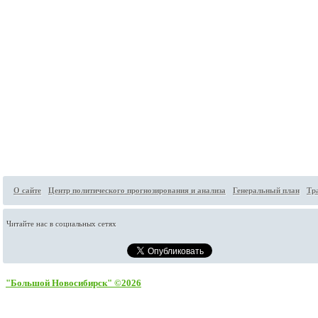
О сайте
Центр политического прогнозирования и анализа
Генеральный план
Тр
Читайте нас в социальных сетях
"Большой Новосибирск" ©2026