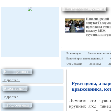
Центр прогнозирования
Новосибирский
депутат Госдум
предложил отме
выдачу ВНЖ
трудовым мигра
На главную
Власть и политика
Новосибирск инновационный
Агломерация
Здоровье
Э
Наши ценности
Подробнее...
Руки целы, а вар
Агломерация
крыжовника, ко
Подробнее...
Помните это чувст
"Продсельмаш"
крупных ягод, тяне