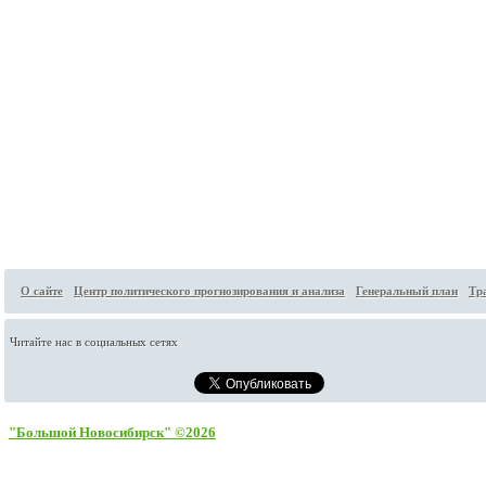
О сайте
Центр политического прогнозирования и анализа
Генеральный план
Тр
Читайте нас в социальных сетях
"Большой Новосибирск" ©2026