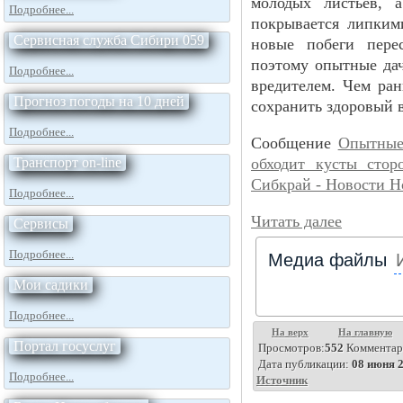
молодых листьев, 
Подробнее...
покрывается липким
Сервисная служба Сибири 059
новые побеги пере
поэтому опытные дач
Подробнее...
вредителем. Чем ра
Прогноз погоды на 10 дней
сохранить здоровый 
Подробнее...
Сообщение
Опытные 
Транспорт on-line
обходит кусты стор
Сибкрай - Новости Н
Подробнее...
Читать далее
Сервисы
Подробнее...
Медиа файлы
Мои садики
Подробнее...
На верх
На главную
Портал госуслуг
Просмотров:
552
Комментар
Дата публикации:
08 июня 2
Подробнее...
Источник