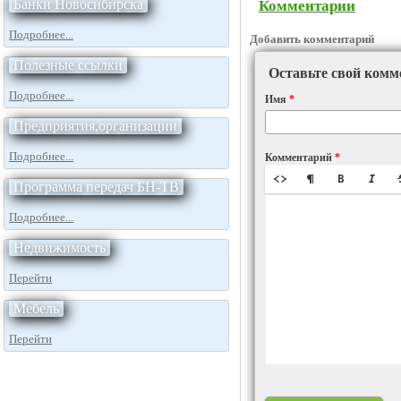
Банки Новосибирска
Комментарии
Подробнее...
Добавить комментарий
Полезные ссылки
Оставьте свой комм
Подробнее...
Имя
*
Предприятия,организации
Подробнее...
Комментарий
*
Программа передач БН-ТВ
Подробнее...
Недвижимость
Перейти
Мебель
Перейти