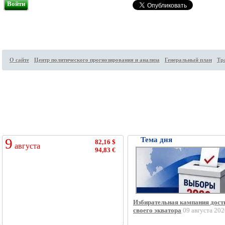
Войти
О сайте
Центр политического прогнозирования и анализа
Генеральный план
Тр
Посетителей на сайте:
43
↑
9
Тема дня
82,16 $
августа
94,83 €
Избирательная кампания дост
своего экватора
09 августа 202