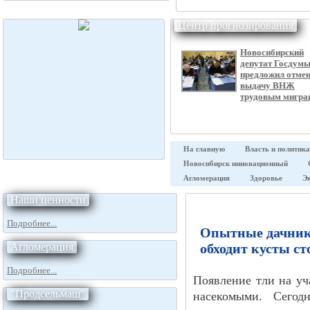
Центр прогнозирования
Новосибирский
депутат Госдум
предложил отме
выдачу ВНЖ
трудовым мигра
На главную
Власть и политика
Новосибирск инновационный
Агломерация
Здоровье
Э
Наши ценности
Подробнее...
Опытные дачники
Агломерация
обходит кусты ст
Подробнее...
Появление тли на уч
"Продсельмаш"
насекомыми. Сегод