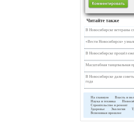
Читайте также
В Новосибирске ветераны с
«Вести Новосибирск» узнали
В Новосибирске прошёл еже
Масштабная танцевальная п
В Новосибирске дали советы
года
На главную
Власть и по
Наука и техника
Новоси
Строительство и ремонт
Здоровье
Экология
Т
Вспоминая прошлое